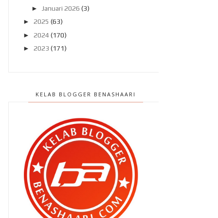
►
Januari 2026
(3)
►
2025
(63)
►
2024
(170)
►
2023
(171)
►
2022
(182)
►
2021
(389)
►
2020
(329)
KELAB BLOGGER BENASHAARI
►
2019
(407)
►
2018
(420)
►
2017
(648)
►
2016
(788)
►
2015
(1019)
►
2014
(1504)
►
2013
(2151)
►
2012
(2986)
►
2011
(4966)