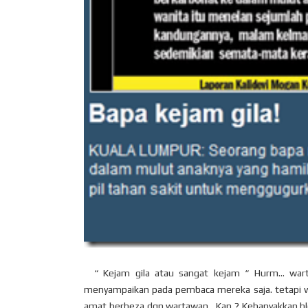
“ Kejam gila atau sangat kejam “ Hurm… warta
menyampaikan pada pembaca mereka saja. tetapi w
amat berbeza dgn wartawan . Kan ? Kebanyakkan b