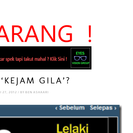
‘KEJAM GILA’?
I 27, 2012 / BY BEN ASHAARI