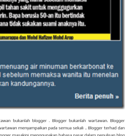
wan bukanlah blogger . Blogger bukanlah wartawan. Blogger
artawan menyampaikan pada semua sekali .. Blogger terhad dan
logger masakini menggunakan bahasa pasar dalam penulisan blog