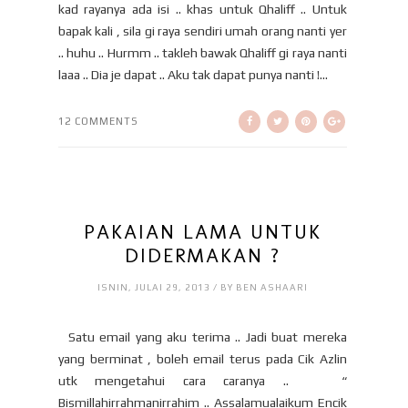
kad rayanya ada isi .. khas untuk Qhaliff .. Untuk
bapak kali , sila gi raya sendiri umah orang nanti yer
.. huhu .. Hurmm .. takleh bawak Qhaliff gi raya nanti
laaa .. Dia je dapat .. Aku tak dapat punya nanti !...
12 COMMENTS
PAKAIAN LAMA UNTUK
DIDERMAKAN ?
ISNIN, JULAI 29, 2013 / BY BEN ASHAARI
Satu email yang aku terima .. Jadi buat mereka
yang berminat , boleh email terus pada Cik Azlin
utk mengetahui cara caranya .. “
Bismillahirrahmanirrahim .. Assalamualaikum Encik