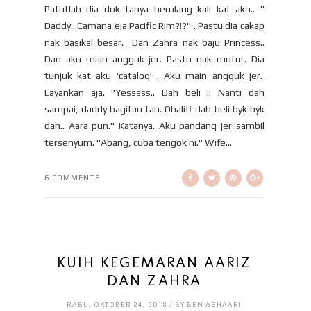
Patutlah dia dok tanya berulang kali kat aku.. "
Daddy.. Camana eja Pacific Rim?!?" . Pastu dia cakap
nak basikal besar. Dan Zahra nak baju Princess..
Dan aku main angguk jer. Pastu nak motor. Dia
tunjuk kat aku 'catalog' . Aku main angguk jer.
Layankan aja. "Yesssss.. Dah beli !! Nanti dah
sampai, daddy bagitau tau. Qhaliff dah beli byk byk
dah.. Aara pun." Katanya. Aku pandang jer sambil
tersenyum. "Abang, cuba tengok ni." Wife...
6 COMMENTS
KUIH KEGEMARAN AARIZ
DAN ZAHRA
RABU, OKTOBER 24, 2018 / BY BEN ASHAARI