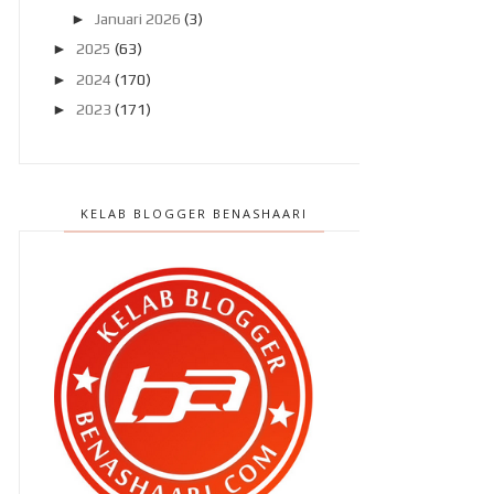
►
Januari 2026
(3)
►
2025
(63)
►
2024
(170)
►
2023
(171)
►
2022
(182)
►
2021
(389)
►
2020
(329)
KELAB BLOGGER BENASHAARI
►
2019
(407)
►
2018
(420)
►
2017
(648)
►
2016
(788)
►
2015
(1019)
►
2014
(1504)
►
2013
(2151)
►
2012
(2986)
►
2011
(4966)