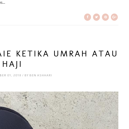
...
AIE KETIKA UMRAH ATAU
HAJI
ER 01, 2018 / BY BEN ASHAARI