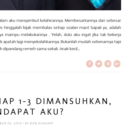
malam aku menyambut kelahirannya. Membesarkannya dari sebesar
s hinggalah bijak membalas setiap soalan maut bapak ya, adalah
ya mampu melakukannya . Yelah, dulu aku ingat jika tak bekerja
ak apatah lagi menyekolahkannya. Bukanlah mudah sebenarnya tapi
 dipandang remeh sama sekali. Anak kecil...
HAP 1-3 DIMANSUHKAN,
NDAPAT AKU?
ER 02, 2018 / BY BEN ASHAARI