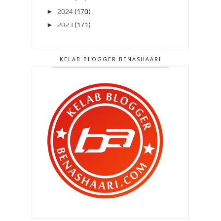
►
2024
(170)
►
2023
(171)
►
2022
(182)
►
2021
(389)
KELAB BLOGGER BENASHAARI
►
2020
(329)
►
2019
(407)
►
2018
(420)
►
2017
(648)
►
2016
(788)
►
2015
(1019)
►
2014
(1504)
►
2013
(2151)
►
2012
(2986)
►
2011
(4966)
►
2010
(4406)
►
2009
(167)