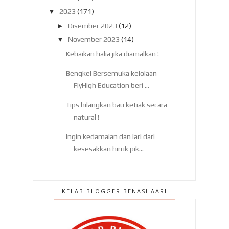
▼
2023
(171)
►
Disember 2023
(12)
▼
November 2023
(14)
Kebaikan halia jika diamalkan !
Bengkel Bersemuka kelolaan
FlyHigh Education beri ...
Tips hilangkan bau ketiak secara
natural !
Ingin kedamaian dan lari dari
kesesakkan hiruk pik...
Teringin makan salai , boleh cuba di
Itik Salai Ma...
KELAB BLOGGER BENASHAARI
Nak kurus cepat , makanlah telur
hari hari !