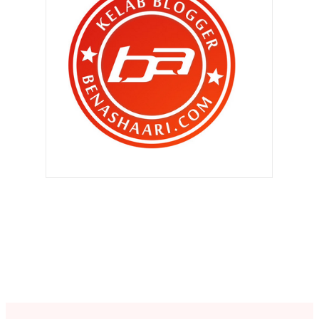
Bukan boikot sebab benci tapi
sebab tak menyihatka...
La' Cottage Cafe and Chalet di
Kampar , Perak mena...
Apa dah jadi dengan Langkawi ??
Hotel mana best di Cameron
Highlands ?
5 sebab kenapa kena singgah
makan ke Nasi Ayam Maf...
Nak ada six pack macam daddy !
Messi dan Ronaldo dari mata kaca
aku
Minggu Solidariti Palestin di sekolah
sekolah...
►
Oktober 2023
(16)