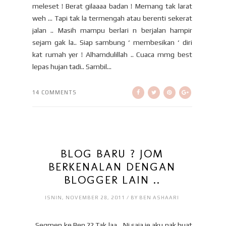
meleset ! Berat gilaaaa badan ! Memang tak larat
weh … Tapi tak la termengah atau berenti sekerat
jalan .. Masih mampu berlari n berjalan hampir
sejam gak la.. Siap sambung ‘ membesikan ‘ diri
kat rumah yer ! Alhamdulillah .. Cuaca mmg best
lepas hujan tadi.. Sambil...
14 COMMENTS
BLOG BARU ? JOM
BERKENALAN DENGAN
BLOGGER LAIN ..
ISNIN, NOVEMBER 28, 2011 / BY BEN ASHAARI
Segmen ke Ben ?? Tak laa… Ni saja je aku nak buat