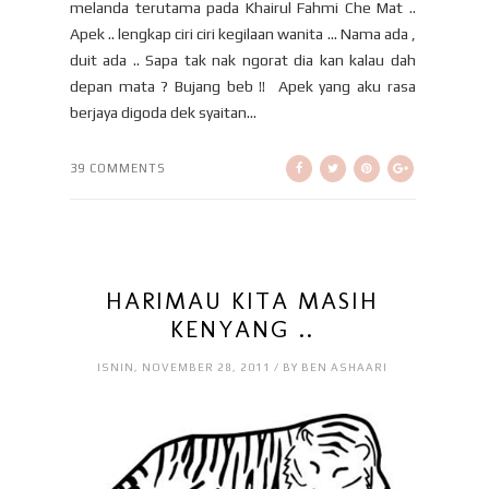
melanda terutama pada Khairul Fahmi Che Mat ..
Apek .. lengkap ciri ciri kegilaan wanita … Nama ada ,
duit ada .. Sapa tak nak ngorat dia kan kalau dah
depan mata ? Bujang beb !! Apek yang aku rasa
berjaya digoda dek syaitan...
39 COMMENTS
HARIMAU KITA MASIH
KENYANG ..
ISNIN, NOVEMBER 28, 2011 / BY BEN ASHAARI