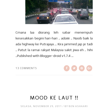
Cmana laa diorang leh sabar menempuh
kesesakkan begini hari-hari .. adoiiii .. Nasib baik la
ada highway ke Putrajaya ... Kira jammed jap je tadi
.. Patut la ramai rakyat Malaysia sakit jiwa eh .. hihi
..Published with Blogger-droid v1.7.4 ...
13 COMMENTS
MOOD KE LAUT !!
SELASA, NOVEMBER 29, 2011 / BY BEN ASHAARI