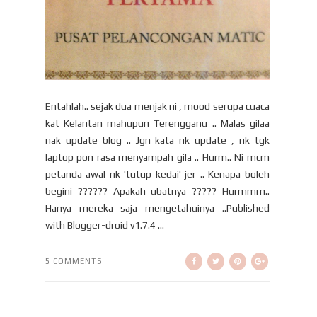
Entahlah.. sejak dua menjak ni , mood serupa cuaca
kat Kelantan mahupun Terengganu .. Malas gilaa
nak update blog .. Jgn kata nk update , nk tgk
laptop pon rasa menyampah gila .. Hurm.. Ni mcm
petanda awal nk 'tutup kedai' jer .. Kenapa boleh
begini ?????? Apakah ubatnya ????? Hurmmm..
Hanya mereka saja mengetahuinya ..Published
with Blogger-droid v1.7.4 ...
5 COMMENTS