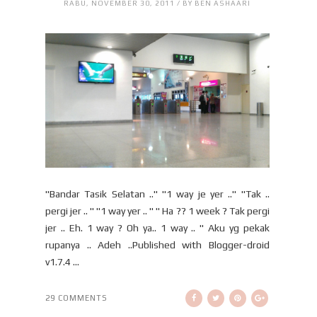
RABU, NOVEMBER 30, 2011 / BY BEN ASHAARI
"Bandar Tasik Selatan .." "1 way je yer .." "Tak ..
pergi jer .. " "1 way yer .. " " Ha ?? 1 week ? Tak pergi
jer .. Eh. 1 way ? Oh ya.. 1 way .. " Aku yg pekak
rupanya .. Adeh ..Published with Blogger-droid
v1.7.4 ...
29 COMMENTS