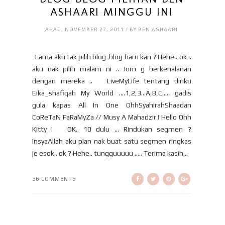
ASHAARI MINGGU INI
AHAD, NOVEMBER 27, 2011 / BY BEN ASHAARI
Lama aku tak pilih blog-blog baru kan ? Hehe.. ok ..
aku nak pilih malam ni .. Jom g berkenalanan
dengan mereka .. LiveMyLife tentang diriku
Eika_shafiqah My World ....1,2,3...A,B,C..... gadis
gula kapas All In One OhhSyahirahShaadan
CoReTaN FaRaMyZa // Musy A Mahadzir ! Hello Ohh
Kitty ! OK.. 10 dulu … Rindukan segmen ?
InsyaAllah aku plan nak buat satu segmen ringkas
je esok.. ok ? Hehe.. tungguuuuu ….. Terima kasih...
36 COMMENTS