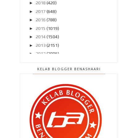
►
2018
(420)
►
2017
(648)
►
2016
(788)
►
2015
(1019)
►
2014
(1504)
►
2013
(2151)
►
2012
(2986)
▼
2011
(4966)
KELAB BLOGGER BENASHAARI
►
Disember 2011
(303)
▼
November 2011
(299)
Buat mereka yang bakal
menyambut baby atau nak bag...
UMNO kata ok ! PAS kata ok ! ADIL
kata ok !
Sebelum dan selepas pilihanraya ..
Maaf ! Aku memang tak nak hormat