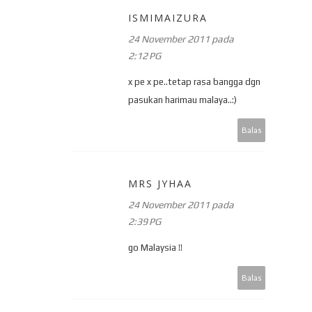
ISMIMAIZURA
24 November 2011 pada
2:12 PG
x pe x pe..tetap rasa bangga dgn
pasukan harimau malaya..:)
Balas
MRS JYHAA
24 November 2011 pada
2:39 PG
go Malaysia !!
Balas