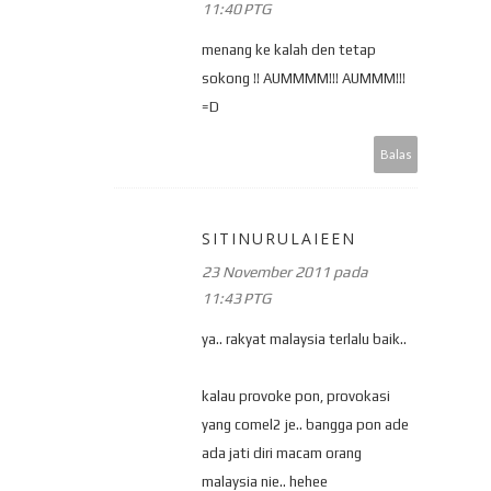
11:40 PTG
menang ke kalah den tetap
sokong !! AUMMMM!!! AUMMM!!!
=D
Balas
SITINURULAIEEN
23 November 2011 pada
11:43 PTG
ya.. rakyat malaysia terlalu baik..
kalau provoke pon, provokasi
yang comel2 je.. bangga pon ade
ada jati diri macam orang
malaysia nie.. hehee