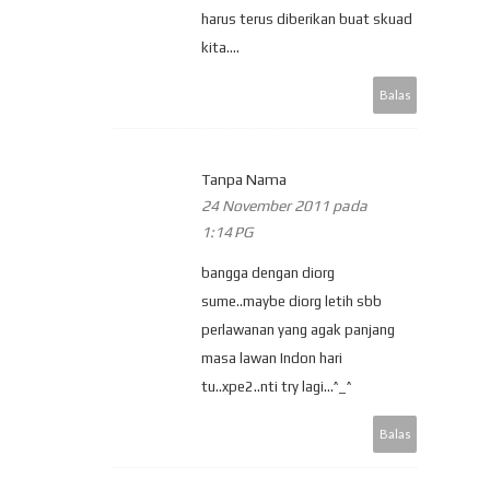
harus terus diberikan buat skuad
kita....
Balas
Tanpa Nama
24 November 2011 pada
1:14 PG
bangga dengan diorg
sume..maybe diorg letih sbb
perlawanan yang agak panjang
masa lawan Indon hari
tu..xpe2..nti try lagi...^_^
Balas