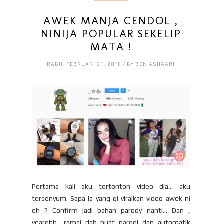
AWEK MANJA CENDOL ,
NINIJA POPULAR SEKELIP
MATA !
RABU, FEBRUARI 21, 2018 / BY BEN ASHAARI
Pertama kali aku tertonton video dia... aku
tersenyum. Sapa la yang gi viralkan video awek ni
eh ? Confirm jadi bahan parody nanti... Dan ,
yearghh.. ramai dah buat parodi dan automatik