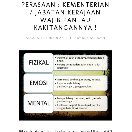
PERASAAN : KEMENTERIAN
/ JABATAN KERAJAAN
WAJIB PANTAU
KAKITANGANNYA !
SELASA, FEBRUARI 27, 2018 / BY BEN ASHAARI
Bila nak gi kerja jer , badan terus lemah ! Sapa gini ?