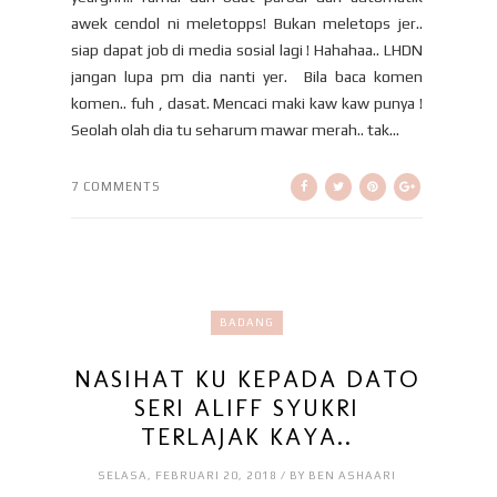
awek cendol ni meletopps! Bukan meletops jer..
siap dapat job di media sosial lagi ! Hahahaa.. LHDN
jangan lupa pm dia nanti yer. Bila baca komen
komen.. fuh , dasat. Mencaci maki kaw kaw punya !
Seolah olah dia tu seharum mawar merah.. tak...
7 COMMENTS
BADANG
NASIHAT KU KEPADA DATO
SERI ALIFF SYUKRI
TERLAJAK KAYA..
SELASA, FEBRUARI 20, 2018 / BY BEN ASHAARI