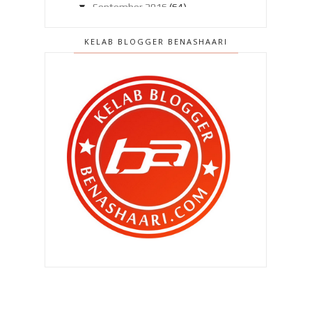
▼
September 2016
(64)
Kejadian ngeri setiap malam !
KELAB BLOGGER BENASHAARI
Bila aku dipelawa beri kursus media
sosial ..
Anak perempuan cepat merajuk ?
Stress dengan dengkur !
Kenapa perlu pilih XCAPE RESORT
Sg.Lembing ?
Cabaran bermula..
Terharu sangat…
Sedap sangat ke Ayam Pandan
Firmaz ?
Jadilah blogger yang sebenar-
benarnya , blogger !