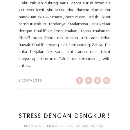
Aku tak leh dukung Aariz. Zahra suruh letak dia
kat atas katil. Aku letak ,dia datang duduk kat
pangkuan aku. Air mata , bercucuran ! Aduh… kuat
cemburukah itu tandanya ? Malamnya , aku keluar
dengan Qhaliff ke kedai makan. Tapau makanan.
Qhaliff ngan Zahra nak makan roti canai telur.
Bawak Qhaliff senang skit berbanding Zahra. Dia
suka berjalan ke sana sini tanpa rasa takut
langsung ! Hurmm.. Tak lama kemudian , wife
antar...
2 COMMENTS
STRESS DENGAN DENGKUR !
KHAMIS, SEPTEMBER 29, 2016 / BY BEN ASHAARI