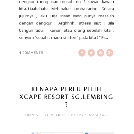
dengkur merupakan musuh no 1 kawan kawan
kita. Haahahaha.. Meh pakat ‘lumba racing’ ! Secara
jujurnya , aku juga insan yang punya masalah
dengan dengkur ! Arghhhh.. stress siut ! Bila
bangun tidur , kawan atau orang sebelah kita ,
senyum ‘sepahit madu si isteri ‘ pada kita ! “ Er...
4 COMMENTS
KENAPA PERLU PILIH
XCAPE RESORT SG.LEMBING
?
KHAMIS, SEPTEMBER 29, 2016 / BY BEN ASHAARI