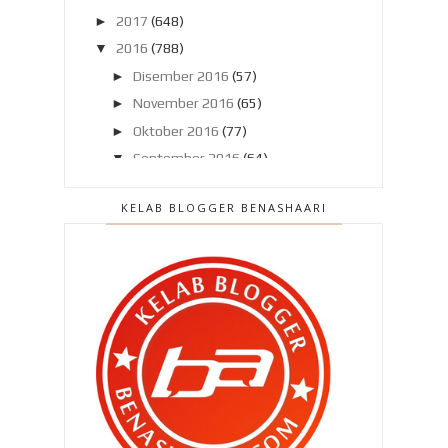
►
2017
(648)
▼
2016
(788)
►
Disember 2016
(57)
►
November 2016
(65)
►
Oktober 2016
(77)
▼
September 2016
(64)
Kejadian ngeri setiap malam !
KELAB BLOGGER BENASHAARI
Bila aku dipelawa beri kursus media
sosial ..
Anak perempuan cepat merajuk ?
Stress dengan dengkur !
Kenapa perlu pilih XCAPE RESORT
Sg.Lembing ?
Cabaran bermula..