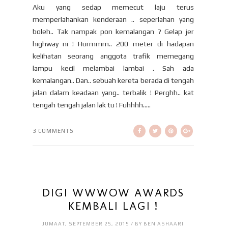
Aku yang sedap memecut laju terus
memperlahankan kenderaan .. seperlahan yang
boleh.. Tak nampak pon kemalangan ? Gelap jer
highway ni ! Hurmmm.. 200 meter di hadapan
kelihatan seorang anggota trafik memegang
lampu kecil melambai lambai . Sah ada
kemalangan.. Dan.. sebuah kereta berada di tengah
jalan dalam keadaan yang.. terbalik ! Perghh.. kat
tengah tengah jalan lak tu ! Fuhhhh.....
3 COMMENTS
DIGI WWWOW AWARDS
KEMBALI LAGI !
JUMAAT, SEPTEMBER 25, 2015 / BY BEN ASHAARI