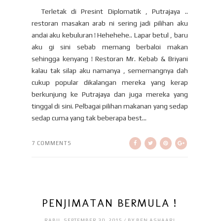
Terletak di Presint Diplomatik , Putrajaya ..
restoran masakan arab ni sering jadi pilihan aku
andai aku kebuluran ! Hehehehe.. Lapar betul , baru
aku gi sini sebab memang berbaloi makan
sehingga kenyang ! Restoran Mr. Kebab & Briyani
kalau tak silap aku namanya , sememangnya dah
cukup popular dikalangan mereka yang kerap
berkunjung ke Putrajaya dan juga mereka yang
tinggal di sini. Pelbagai pilihan makanan yang sedap
sedap cuma yang tak beberapa best...
7 COMMENTS
PENJIMATAN BERMULA !
RABU, SEPTEMBER 30, 2015 / BY BEN ASHAARI