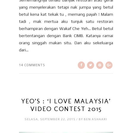
Sememangnya terlalu banyak restoran atau gerai
yang menyelerakan tetapi nak jumpa yang betul
betul kena kat tekak tu , memang payah ! Malam
tadi , mak mertua aku tunjuk satu restoran
berhampiran dengan Wakaf Che Yeh… Betul betul
bertentangan dengan Bank CIMB. Katanya ramai
orang singgah makan situ. Dan aku sekeluarga
dari...
14 COMMENTS
YEO’S : ‘I LOVE MALAYSIA’
VIDEO CONTEST 2015
SELASA, SEPTEMBER 22, 2015 / BY BEN ASHAARI