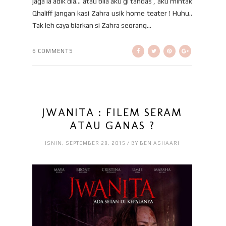
jaga la adik dia… atau bila aku gi tandas , aku mintak
Qhaliff jangan kasi Zahra usik home teater ! Huhu..
Tak leh caya biarkan si Zahra seorang...
6 COMMENTS
JWANITA : FILEM SERAM
ATAU GANAS ?
ISNIN, SEPTEMBER 28, 2015 / BY BEN ASHAARI