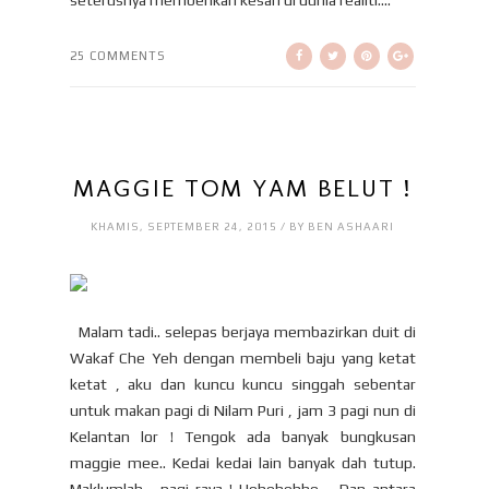
seterusnya memberikan kesan di dunia realiti....
25 COMMENTS
MAGGIE TOM YAM BELUT !
KHAMIS, SEPTEMBER 24, 2015 / BY BEN ASHAARI
Malam tadi.. selepas berjaya membazirkan duit di
Wakaf Che Yeh dengan membeli baju yang ketat
ketat , aku dan kuncu kuncu singgah sebentar
untuk makan pagi di Nilam Puri , jam 3 pagi nun di
Kelantan lor ! Tengok ada banyak bungkusan
maggie mee.. Kedai kedai lain banyak dah tutup.