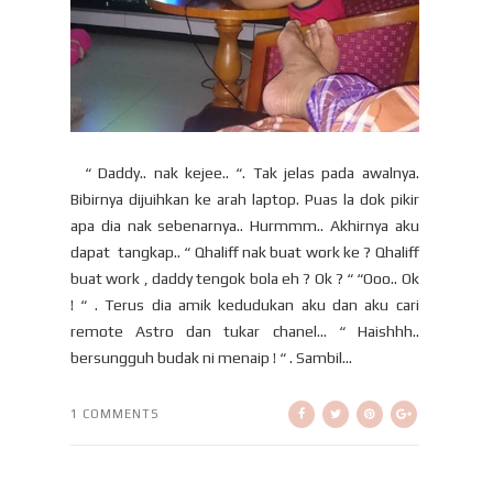
“ Daddy.. nak kejee.. “. Tak jelas pada awalnya.
Bibirnya dijuihkan ke arah laptop. Puas la dok pikir
apa dia nak sebenarnya.. Hurmmm.. Akhirnya aku
dapat tangkap.. “ Qhaliff nak buat work ke ? Qhaliff
buat work , daddy tengok bola eh ? Ok ? “ “Ooo.. Ok
! “ . Terus dia amik kedudukan aku dan aku cari
remote Astro dan tukar chanel… “ Haishhh..
bersungguh budak ni menaip ! “ . Sambil...
1 COMMENTS