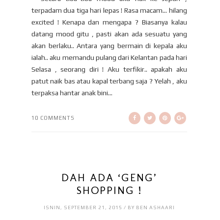
terpadam dua tiga hari lepas ! Rasa macam… hilang
excited ! Kenapa dan mengapa ? Biasanya kalau
datang mood gitu , pasti akan ada sesuatu yang
akan berlaku.. Antara yang bermain di kepala aku
ialah.. aku memandu pulang dari Kelantan pada hari
Selasa , seorang diri ! Aku terfikir.. apakah aku
patut naik bas atau kapal terbang saja ? Yelah , aku
terpaksa hantar anak bini...
10 COMMENTS
DAH ADA ‘GENG’
SHOPPING !
ISNIN, SEPTEMBER 21, 2015 / BY BEN ASHAARI