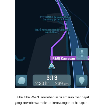
Tiba-tiba WAZE memberi satu amaran mengejut
yang membawa maksud kemalangan di hadapan !