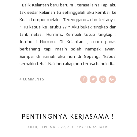
Balik Kelantan baru baru ni , terasa lain ! Tapi aku
tak sedar kelainan tu sehinggalah aku kembali ke
Kuala Lumpur melalui Terengganu .. dan tertanya..
“ Tu kabus ke jerubu ?? “ Aku bukak tingkap dan
tarik nafas.. Hurmm.. Kembali tutup tingkap !
Jerubu ! Hurmm.. Di Kelantan , cuaca panas
berbahang tapi masih boleh nampak awan..
Sampai di rumah aku nun di Sepang.. ‘kabus’
semakin tebal. Nak bercakap pon terasa habuk di...
4 COMMENTS
PENTINGNYA KERJASAMA !
AHAD, SEPTEMBER 27, 2015 / BY BEN ASHAARI