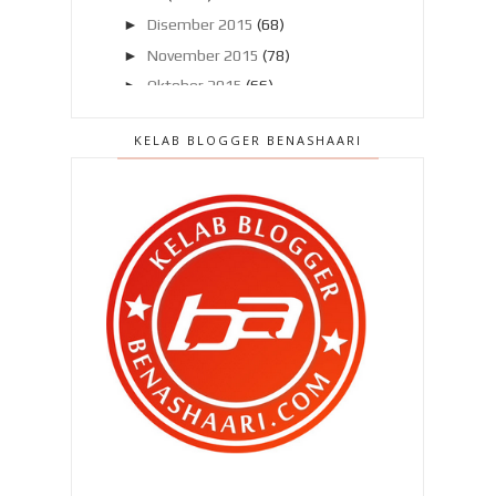
►
Disember 2015
(68)
►
November 2015
(78)
►
Oktober 2015
(66)
▼
September 2015
(57)
KELAB BLOGGER BENASHAARI
Restoran pilihan aku !
Penjimatan bermula !
Dah boleh bersara !
Projek besar bersama AGENSI ANTI
DADAH KEBANGSAAN !
“ Tapai ubi ke , Ben ? “
Dalam dilema !
Abang Long Qhaliff !
JWANITA : Filem seram atau ganas
?