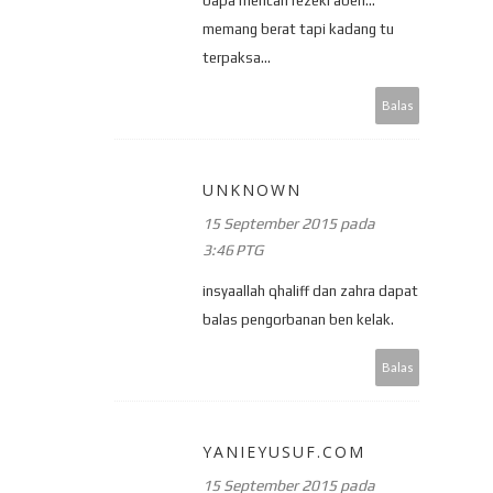
bapa mencari rezeki aben...
memang berat tapi kadang tu
terpaksa...
Balas
UNKNOWN
15 September 2015 pada
3:46 PTG
insyaallah qhaliff dan zahra dapat
balas pengorbanan ben kelak.
Balas
YANIEYUSUF.COM
15 September 2015 pada