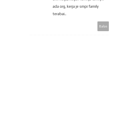
ada org, kerja je smpi family
terabai..
Balas