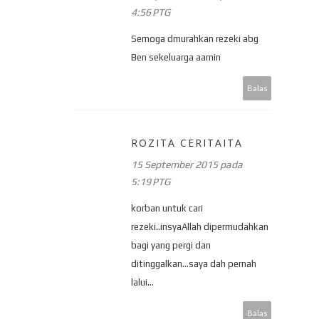
4:56 PTG
Semoga dmurahkan rezeki abg
Ben sekeluarga aamin
Balas
ROZITA CERITAITA
15 September 2015 pada
5:19 PTG
korban untuk cari
rezeki..insyaAllah dipermudahkan
bagi yang pergi dan
ditinggalkan...saya dah pernah
lalui...
Balas