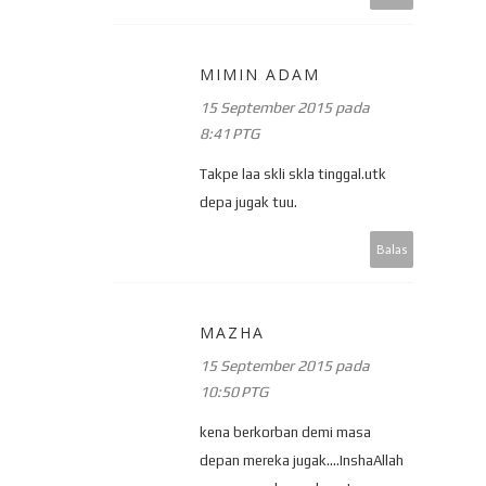
MIMIN ADAM
15 September 2015 pada
8:41 PTG
Takpe laa skli skla tinggal.utk
depa jugak tuu.
Balas
MAZHA
15 September 2015 pada
10:50 PTG
kena berkorban demi masa
depan mereka jugak....InshaAllah