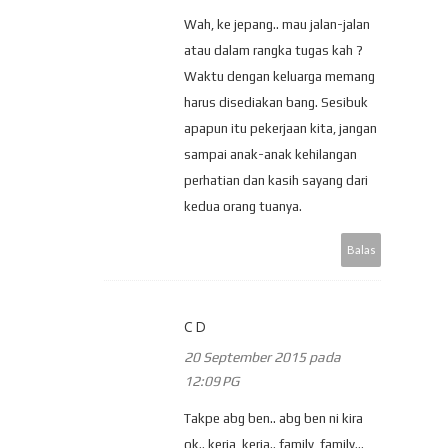
Wah, ke jepang.. mau jalan-jalan
atau dalam rangka tugas kah ?
Waktu dengan keluarga memang
harus disediakan bang. Sesibuk
apapun itu pekerjaan kita, jangan
sampai anak-anak kehilangan
perhatian dan kasih sayang dari
kedua orang tuanya.
Balas
CD
20 September 2015 pada
12:09 PG
Takpe abg ben.. abg ben ni kira
ok.. kerja, kerja.. family, family...