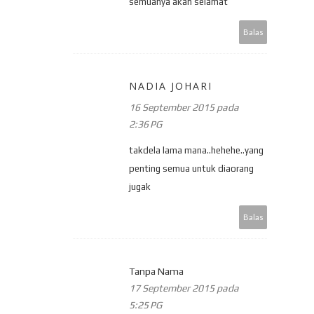
semuanya akan selamat
Balas
NADIA JOHARI
16 September 2015 pada
2:36 PG
takdela lama mana..hehehe..yang
penting semua untuk diaorang
jugak
Balas
Tanpa Nama
17 September 2015 pada
5:25 PG