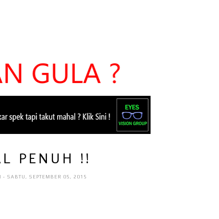
L PENUH !!
I
- SABTU, SEPTEMBER 05, 2015