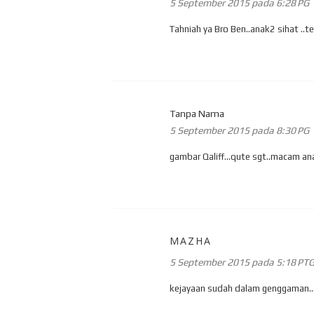
5 September 2015 pada 6:28 PG
Tahniah ya Bro Ben..anak2 sihat ..
Tanpa Nama
5 September 2015 pada 8:30 PG
gambar Qaliff...qute sgt..macam ana
MAZHA
5 September 2015 pada 5:18 PT
kejayaan sudah dalam genggaman...