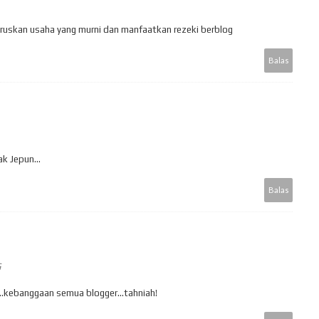
teruskan usaha yang murni dan manfaatkan rezeki berblog
Balas
k Jepun...
Balas
G
.kebanggaan semua blogger...tahniah!