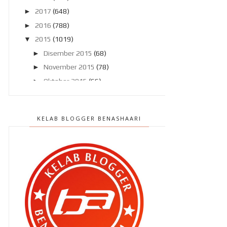
►
2017
(648)
►
2016
(788)
▼
2015
(1019)
►
Disember 2015
(68)
►
November 2015
(78)
►
Oktober 2015
(66)
▼
September 2015
(57)
Restoran pilihan aku !
KELAB BLOGGER BENASHAARI
Penjimatan bermula !
Dah boleh bersara !
Projek besar bersama AGENSI
ANTI DADAH KEBANGSAAN !
“ Tapai ubi ke , Ben ? “
Dalam dilema !