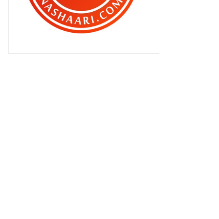
Abang Long Qhaliff !
JWANITA : Filem seram atau ganas
?
Jerubu oh Jerubu !
Pentingnya KERJASAMA !
Pentingnya guna WAZE ketika
perjalanan jauh !
DIGI WWWOW Awards kembali
lagi !
Maggie Tom Yam Belut !
Selamat Menyambut AidilAdha..
Singgah Makan : Restoran KST di
Kota Bharu