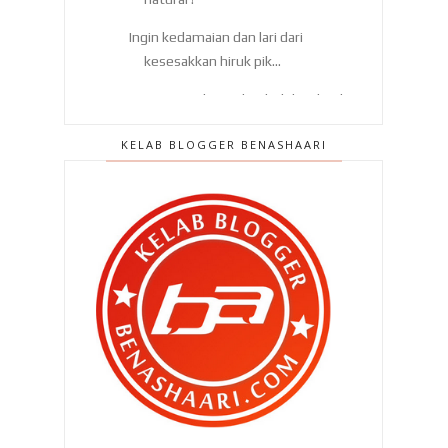
Ingin kedamaian dan lari dari
kesesakkan hiruk pik...
Teringin makan salai , boleh cuba di
Itik Salai Ma...
KELAB BLOGGER BENASHAARI
Nak kurus cepat , makanlah telur
hari hari !
Bukan boikot sebab benci tapi
sebab tak menyihatka...
La' Cottage Cafe and Chalet di
Kampar , Perak mena...
Apa dah jadi dengan Langkawi ??
Hotel mana best di Cameron
Highlands ?
5 sebab kenapa kena singgah