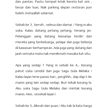
dan pantas. Pastu tempat letak kereta kat sini ,
besar dan luas. Nak parking depan restoran pun
boleh. Inshaallah selamat.
Sebab ke 3 , bersih , selesa dan damai ! Yang ni aku
suka. Kalau datang petang petang, tenang jer.
Pelanggan yang datang biasanya terdiri dari
mereka yang berkeluarga, pelajar dan juga bekerja
di kawasan berhampiran. Ada juga yang datang dari
jauh semata mata nak menikmati masaka kat situ.
Apa yang sedap ? Yang ni sebab ke 4... Korang
patut cuba cendol dan juga Sagu Gula Melaka !
Kalau layan time panas hari , perghhh.. dap dap !! Air
manis yang lain sedap sedap. Ikut tekak korang la.
Aku suka Sagu Gula Melaka dan mintak kurang
manis. Hee.. sesekali layan !
Sebab ke 5...Murah dan puas ! Aku tak la kata harga