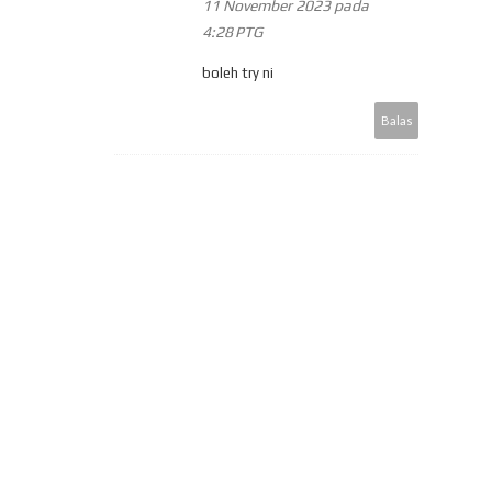
11 November 2023 pada
4:28 PTG
boleh try ni
Balas