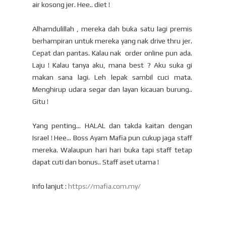
air kosong jer. Hee.. diet !
Alhamdulillah , mereka dah buka satu lagi premis
berhampiran untuk mereka yang nak drive thru jer.
Cepat dan pantas. Kalau nak order online pun ada.
Laju ! Kalau tanya aku, mana best ? Aku suka gi
makan sana lagi. Leh lepak sambil cuci mata.
Menghirup udara segar dan layan kicauan burung..
Gitu !
Yang penting... HALAL dan takda kaitan dengan
Israel ! Hee... Boss Ayam Mafia pun cukup jaga staff
mereka. Walaupun hari hari buka tapi staff tetap
dapat cuti dan bonus.. Staff aset utama !
Info lanjut :
https://mafia.com.my/