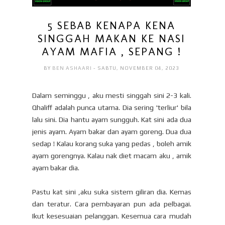
5 SEBAB KENAPA KENA
SINGGAH MAKAN KE NASI
AYAM MAFIA , SEPANG !
BY
BEN ASHAARI
- SABTU, NOVEMBER 04, 2023
Dalam seminggu , aku mesti singgah sini 2-3 kali.
Qhaliff adalah punca utama. Dia sering 'terliur' bila
lalu sini. Dia hantu ayam sungguh. Kat sini ada dua
jenis ayam. Ayam bakar dan ayam goreng. Dua dua
sedap ! Kalau korang suka yang pedas , boleh amik
ayam gorengnya. Kalau nak diet macam aku , amik
ayam bakar dia.
Pastu kat sini ,aku suka sistem giliran dia. Kemas
dan teratur. Cara pembayaran pun ada pelbagai.
Ikut kesesuaian pelanggan. Kesemua cara mudah