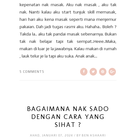
kepenatan nak masak. Aku nak masak , aku tak
nak. Nanti kalau aku start tunjuk skill memasak,
hari hari aku kena masak seperti mana menjemur
pakaian. Dah jadi tugas rasmi aku. Hahaha.. Boleh ?
Takda la.. aku tak pandai masak sebenarnya. Bukan
tak nak belajar tapi tak sempat..Heee..Maka,
makan di luar je la jawabnya. Kalau makan di rumah
, lauk telur je la tapi aku suka. Anak anak...
5 COMMENTS
BAGAIMANA NAK SADO
DENGAN CARA YANG
SIHAT ?
AHAD, JANUARI 07, 2024 / BY BEN ASHAARI