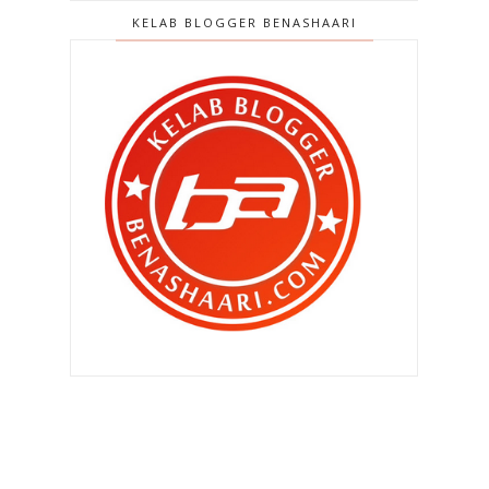
►
2021
(389)
KELAB BLOGGER BENASHAARI
►
2020
(329)
►
2019
(407)
►
2018
(420)
►
2017
(648)
►
2016
(788)
►
2015
(1019)
►
2014
(1504)
►
2013
(2151)
►
2012
(2986)
►
2011
(4966)
►
2010
(4406)
►
2009
(167)