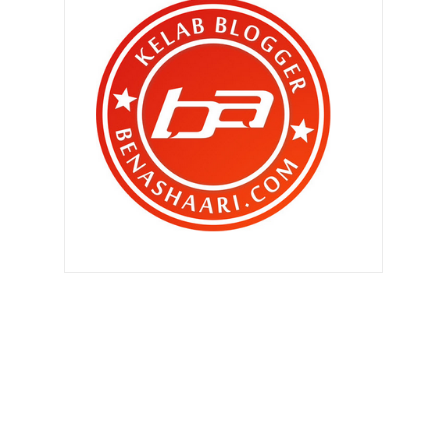
►
Disember 2009
(52)
►
November 2009
(27)
►
Oktober 2009
(67)
▼
September 2009
(21)
Ayam punya pasal .....
Akhirnya ...
Hari Terakhir Cuti Raya
Mood = Hancusss....
Apa nak buek ari ni ?
Raya Di KL - Raya Oh Raya ...
Hari Ke Tujuh - Kembali Ke Sarang ..
Hari Ke Enam Di Kelantan - Kenduri
Kawin
Hari Ke Enam Di Kelantan - Mencari