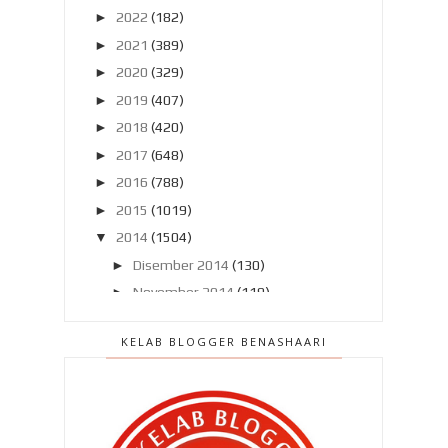
►
2022
(182)
►
2021
(389)
►
2020
(329)
►
2019
(407)
►
2018
(420)
►
2017
(648)
►
2016
(788)
►
2015
(1019)
▼
2014
(1504)
►
Disember 2014
(130)
►
November 2014
(119)
►
Oktober 2014
(137)
KELAB BLOGGER BENASHAARI
►
September 2014
(121)
►
Ogos 2014
(119)
▼
Julai 2014
(103)
Kelebihan GoPro bila berhari raya !