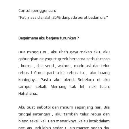
Contoh penggunaan:
"Fat mass dia ialah 25% daripada berat badan dia."
Bagaimana aku berjaya turunkan ?
Dua minggu ni , aku ubah gaya makan aku. Aku
gabungkan air yogurt greek bersama serbuk cacao
, kurma , chia seed , walnut , madu asli dan telur
rebus ! Cuma part telur rebus tu , aku buang
kuningnya. Pastu aku blend. Sebelum ni aku
campur sekali. Memang tak leh nak telan.
Hahahaha..
Aku buat sebotol dan minum sepanjang hari. Bila
tinggal setengah , aku tambah telur rebus dan
blend sekali kali. Dan menariknya, kalau letak dalam
peti ais, jadi lebih sedap ! Lain macam sedap dia.