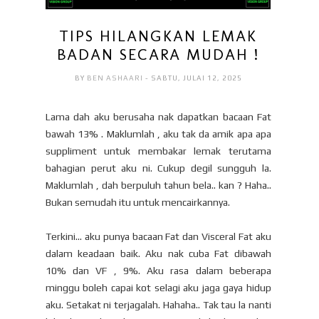
TIPS HILANGKAN LEMAK
BADAN SECARA MUDAH !
BY
BEN ASHAARI
- SABTU, JULAI 12, 2025
Lama dah aku berusaha nak dapatkan bacaan Fat
bawah 13% . Maklumlah , aku tak da amik apa apa
suppliment untuk membakar lemak terutama
bahagian perut aku ni. Cukup degil sungguh la.
Maklumlah , dah berpuluh tahun bela.. kan ? Haha..
Bukan semudah itu untuk mencairkannya.
Terkini... aku punya bacaan Fat dan Visceral Fat aku
dalam keadaan baik. Aku nak cuba Fat dibawah
10% dan VF , 9%. Aku rasa dalam beberapa
minggu boleh capai kot selagi aku jaga gaya hidup
aku. Setakat ni terjagalah. Hahaha.. Tak tau la nanti