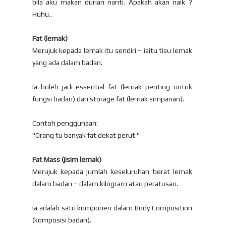
bila aku makan durian nanti. Apakah akan naik ?
Huhu..
Fat (lemak)
Merujuk kepada lemak itu sendiri – iaitu tisu lemak
yang ada dalam badan.
Ia boleh jadi essential fat (lemak penting untuk
fungsi badan) dan storage fat (lemak simpanan).
Contoh penggunaan:
"Orang tu banyak fat dekat perut."
Fat Mass (jisim lemak)
Merujuk kepada jumlah keseluruhan berat lemak
dalam badan – dalam kilogram atau peratusan.
Ia adalah satu komponen dalam Body Composition
(komposisi badan).