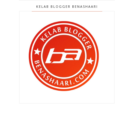
KELAB BLOGGER BENASHAARI
Tips hilangkan lemak badan secara
mudah !
Nak kurus tu senang je tapi
masalahnya...
►
Jun 2025
(4)
►
Mei 2025
(5)
►
April 2025
(5)
►
Mac 2025
(8)
►
Februari 2025
(10)
►
Januari 2025
(9)
►
2024
(170)
►
2023
(171)
►
2022
(182)
►
2021
(389)
►
2020
(329)
►
2019
(407)