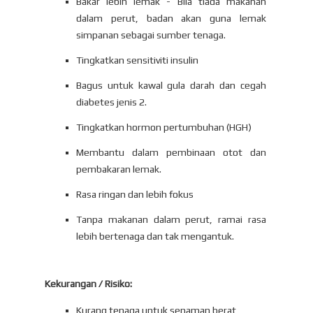
Bakar lebih lemak - Bila tiada makanan
dalam perut, badan akan guna lemak
simpanan sebagai sumber tenaga.
Tingkatkan sensitiviti insulin
Bagus untuk kawal gula darah dan cegah
diabetes jenis 2.
Tingkatkan hormon pertumbuhan (HGH)
Membantu dalam pembinaan otot dan
pembakaran lemak.
Rasa ringan dan lebih fokus
Tanpa makanan dalam perut, ramai rasa
lebih bertenaga dan tak mengantuk.
Kekurangan / Risiko:
Kurang tenaga untuk senaman berat