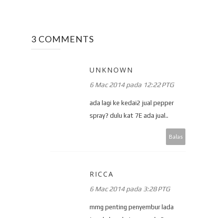
3 COMMENTS
UNKNOWN
6 Mac 2014 pada 12:22 PTG
ada lagi ke kedai2 jual pepper
spray? dulu kat 7E ada jual..
Balas
RICCA
6 Mac 2014 pada 3:28 PTG
mmg penting penyembur lada