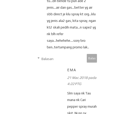
tu...dn bende tu pun ade 2
jenis...air dan gas...better yg air
sbb direct je klu spray kt org...klu
yg jenis ala2 gas, kita spray, ngan
kt2 skali pedih mata...n sape2 yg
nk blh refer
saya...hehehehe....sory bro
ben..tertumpang promo lak..
Balas
Balasan
EMA
21 Mac 2018 pada
4:22 PTG
Slm saya nk Tau
mana nk Cari
pepper spray murah
skit. Ni no sy