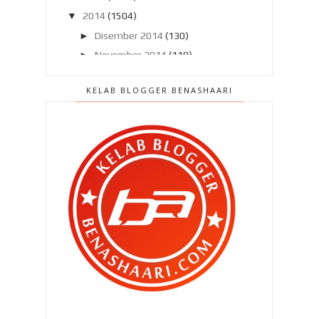
▼
2014
(1504)
►
Disember 2014
(130)
►
November 2014
(119)
►
Oktober 2014
(137)
KELAB BLOGGER BENASHAARI
►
September 2014
(121)
►
Ogos 2014
(119)
►
Julai 2014
(103)
►
Jun 2014
(104)
►
Mei 2014
(106)
►
April 2014
(121)
▼
Mac 2014
(132)
Pentingnya sijil perakuan nikah dan
kad nikah kawin !
Atas permintaan Puan Ezzya Ezza
Ezzyat..