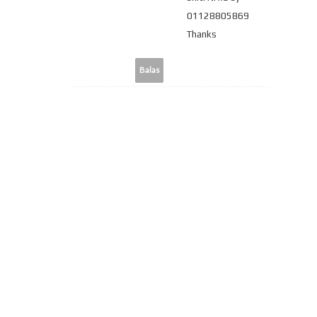
01128805869
Thanks
Balas