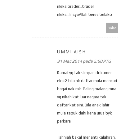
rileks brader...brader
rileks...InsyaAllah beres belako
Balas
UMMI AISH
31 Mac 2014 pada 5:50 PTG
Ramai yg tak simpan dokumen
elok2 bila nk daftar mula mencari
bagai nak rak. Paling malang mna
yg nikah kat luar negara tak
daftar kat sini. Bila anak lahir
mula tepuk dahi kena urus byk
perkara
Tahniah bakal menanti kalahiran.