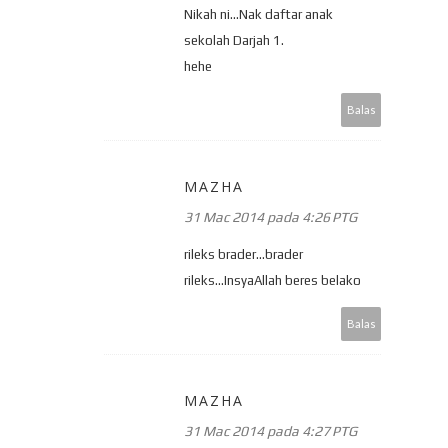
Nikah ni...Nak daftar anak
sekolah Darjah 1.
hehe
Balas
MAZHA
31 Mac 2014 pada 4:26 PTG
rileks brader...brader
rileks...InsyaAllah beres belako
Balas
MAZHA
31 Mac 2014 pada 4:27 PTG