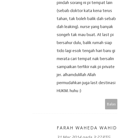
pindah sorang ni pi tempat lain
(sebab doktor kata kena terus
tahan, tak boleh balik dah sebab
dah leaking). nurse yang banyak
songeh tak mau buat. At last pi
bersahur dulu, balik rumah siap
tido lagi esok tengah hari baru gi
merata cari tempat nak bersalin
sampaikan terfikir nak pi private
jer. alhamdulillah Allah
permudahkan juga last destinasi
HUKM. huhu :)
Balas
FARAH WAHEDA WAHID
31 Mac 2014 pada 3:27 PTG