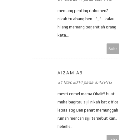
memang penting dokumen2
nikah tu abang ben... ^_^... kalau
hilang memang berjahitlah orang
kata...
Balas
AIZAMIA3
31 Mac 2014 pada 3:43 PTG
mesti comel mama Qhaliff buat
muka bagitau sijil nikah kat office
lepas abg Ben penat memunggah
rumah mencari sijil tersebut kan..
hehehe..
Balas