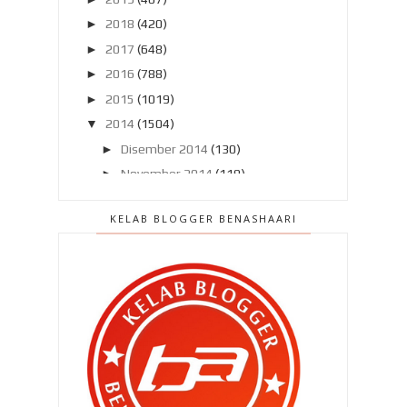
►
2018
(420)
►
2017
(648)
►
2016
(788)
►
2015
(1019)
▼
2014
(1504)
►
Disember 2014
(130)
►
November 2014
(119)
►
Oktober 2014
(137)
KELAB BLOGGER BENASHAARI
►
September 2014
(121)
►
Ogos 2014
(119)
►
Julai 2014
(103)
►
Jun 2014
(104)
►
Mei 2014
(106)
►
April 2014
(121)
▼
Mac 2014
(132)
Pentingnya sijil perakuan nikah dan