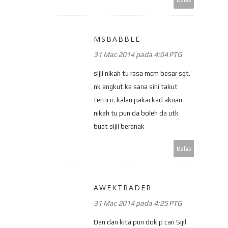
MSBABBLE
31 Mac 2014 pada 4:04 PTG
sijil nikah tu rasa mcm besar sgt.
nk angkut ke sana sini takut
tercicir. kalau pakai kad akuan
nikah tu pun da boleh da utk
buat sijil beranak
Balas
AWEKTRADER
31 Mac 2014 pada 4:25 PTG
Dan dan kita pun dok p cari Sijil