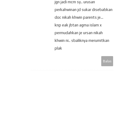
jgn jadi mcm sy.. urusan
perkahwinan jd sukar disebabkan
doc nikah khwin parents je...
knp eak jbtan agma islam x
permudahkan je ursan nikah
khwin ni.. sbaliknya merumitkan
plak
Balas