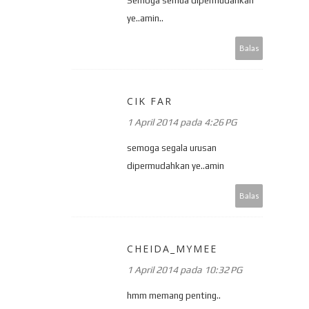
Semoga semua dipermudahkan
ye..amin..
Balas
CIK FAR
1 April 2014 pada 4:26 PG
semoga segala urusan
dipermudahkan ye..amin
Balas
CHEIDA_MYMEE
1 April 2014 pada 10:32 PG
hmm memang penting..