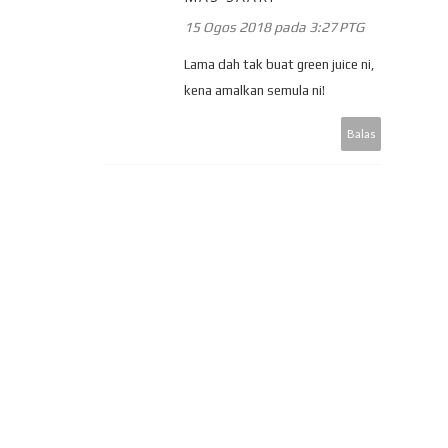
15 Ogos 2018 pada 3:27 PTG
Lama dah tak buat green juice ni,
kena amalkan semula ni!
Balas