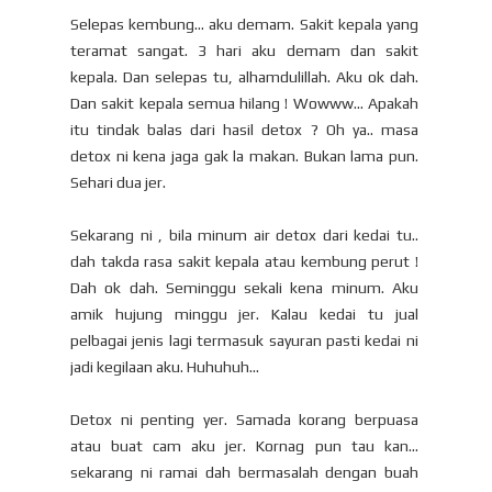
Selepas kembung... aku demam. Sakit kepala yang
teramat sangat. 3 hari aku demam dan sakit
kepala. Dan selepas tu, alhamdulillah. Aku ok dah.
Dan sakit kepala semua hilang ! Wowww... Apakah
itu tindak balas dari hasil detox ? Oh ya.. masa
detox ni kena jaga gak la makan. Bukan lama pun.
Sehari dua jer.
Sekarang ni , bila minum air detox dari kedai tu..
dah takda rasa sakit kepala atau kembung perut !
Dah ok dah. Seminggu sekali kena minum. Aku
amik hujung minggu jer. Kalau kedai tu jual
pelbagai jenis lagi termasuk sayuran pasti kedai ni
jadi kegilaan aku. Huhuhuh...
Detox ni penting yer. Samada korang berpuasa
atau buat cam aku jer. Kornag pun tau kan...
sekarang ni ramai dah bermasalah dengan buah