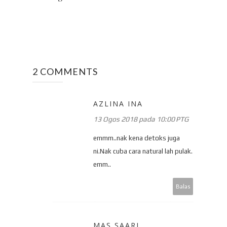
2 COMMENTS
AZLINA INA
13 Ogos 2018 pada 10:00 PTG
emmm..nak kena detoks juga
ni.Nak cuba cara natural lah pulak.
emm..
Balas
MAS SAARI