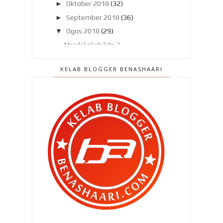
►
Oktober 2018
(32)
►
September 2018
(36)
▼
Ogos 2018
(29)
Merdekakah kita ?
Kecik lagi untuk mereka 'bekerja' !
KELAB BLOGGER BENASHAARI
Sukarnya kembalikan keyakinan kita
!
Aariz buat hal lagi !
Dia tak kisah pun mak dia keluar !
Jom menyanyi lagu Negaraku di
NegaraUmmph TV !
Warga Jepun 'ajar' rakyat Malaysia
cara jaga keber...
Fitnah makanan kita di zaman ini !