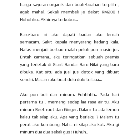
harga sayuran organik dan buah-buahan terpilih ,
agak mahal. Sekali membeli je dekat RM200 !
Huhuhhu.. Akhirnya terkubur...
Baru-baru ni aku dapati badan aku lemah
semacam. Sakit kepala menyerang kadang kala.
Nafas menjadi berbau malah peluh pun masin jer.
Entah camana.. aku teringatkan sebuah premis
yang terletak di Giant Bandar Baru Nilai yang baru
dibuka. Kat situ ada jual jus detox yang dibuat
sendiri. Macam aku buat dulu dulu tu laaa...
Aku pun beli dan minum. Fuhhhhh.. Pada hari
pertama tu , memang sedap laa rasa air tu. Aku
minum Beet root dan Ginger. Dalam tu ada lemon
kalau tak silap aku. Apa yang berlaku ? Malam tu
perut aku kembung. Nah... ni silap aku kot. Aku gi
minum dua dua sekali gus ! Huhuh..