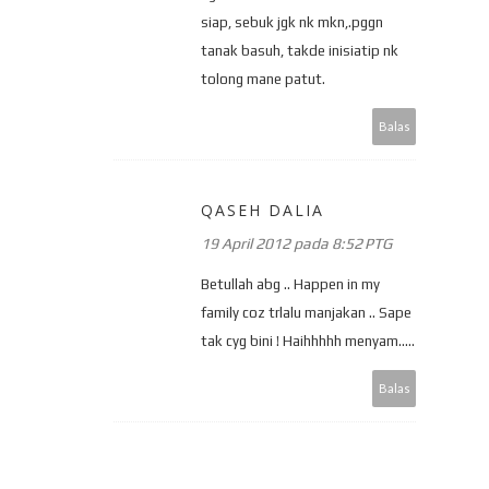
siap, sebuk jgk nk mkn,.pggn
tanak basuh, takde inisiatip nk
tolong mane patut.
Balas
QASEH DALIA
19 April 2012 pada 8:52 PTG
Betullah abg .. Happen in my
family coz trlalu manjakan .. Sape
tak cyg bini ! Haihhhhh menyam.....
Balas