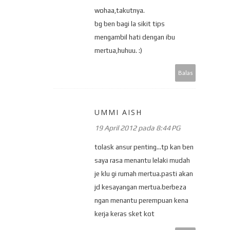
wohaa,takutnya.
bg ben bagi la sikit tips
mengambil hati dengan ibu
mertua,huhuu. :)
Balas
UMMI AISH
19 April 2012 pada 8:44 PG
tolask ansur penting...tp kan ben
saya rasa menantu lelaki mudah
je klu gi rumah mertua.pasti akan
jd kesayangan mertua.berbeza
ngan menantu perempuan kena
kerja keras sket kot