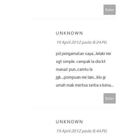
Balas
UNKNOWN
19 April 2012 pada 8:24 PG
pd pengamatan saya...lelaki nie
sgt simple. campak la dia kt
mana2 pun..camtu la
jgk...pompuan nie lain...klu gi
umah mak mertua serba x kena...
Balas
UNKNOWN
19 April 2012 pada 8:44 PG