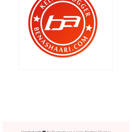
►
Ogos 2012
(210)
►
Julai 2012
(239)
►
Jun 2012
(220)
►
Mei 2012
(281)
▼
April 2012
(240)
Daddy jahat !!
Kerana kemasyuran ?
Sudi tak korang tolong ?
Nape Qhaliff sombong ngan daddy
ni ?
Genap Qhaliff Iman 4 minggu ..
SUPER SPONTAN vs MANIA
Muhammad Qhaliff Iman , botak
man ..
Created with
by
ThemeXpose
|
Copy Blogger Themes