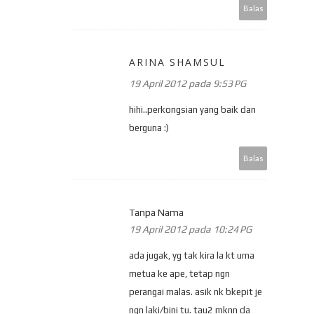
Balas
ARINA SHAMSUL
19 April 2012 pada 9:53 PG
hihi..perkongsian yang baik dan
berguna :)
Balas
Tanpa Nama
19 April 2012 pada 10:24 PG
ada jugak, yg tak kira la kt uma
metua ke ape, tetap ngn
perangai malas. asik nk bkepit je
ngn laki/bini tu. tau2 mknn da