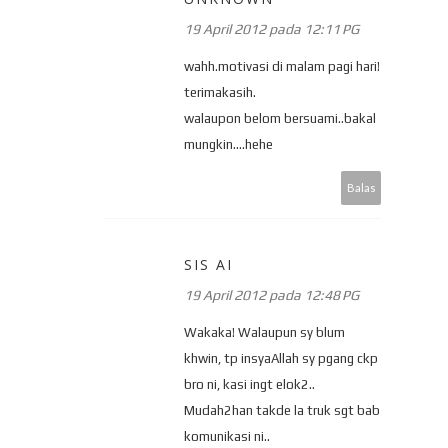
19 April 2012 pada 12:11 PG
wahh.motivasi di malam pagi hari!
terimakasih.
walaupon belom bersuami..bakal
mungkin....hehe
Balas
SIS AI
19 April 2012 pada 12:48 PG
Wakaka! Walaupun sy blum
khwin, tp insyaAllah sy pgang ckp
bro ni, kasi ingt elok2..
Mudah2han takde la truk sgt bab
komunikasi ni..