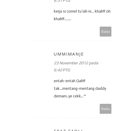
6:31 PTG
kerja si comel tu lah ni... khaliff oh
khaliff........
Balas
UMMIMANJE
23 November 2012 pada
6:42 PTG
entah-entah Qaliff
tak...mentang-mentang daddy
demam..ye cekk...^^
Balas