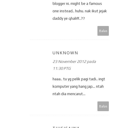
blogger ni. might be a famous
one instead.. huhu. nak ikut jejak
daddy ye qhaliff..??
Balas
UNKNOWN
23 November 2012 pada
11:30 PTG
haaa.. tu yg pelik pagi tadi.. ingt
komputer yang hang jap... ntah
ntah dia mencarut...
Balas