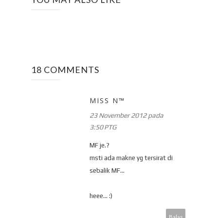
18 COMMENTS
MISS N™
23 November 2012 pada
3:50 PTG
MF je.?
msti ada makne yg tersirat di
sebalik MF...
heee... :)
Balas