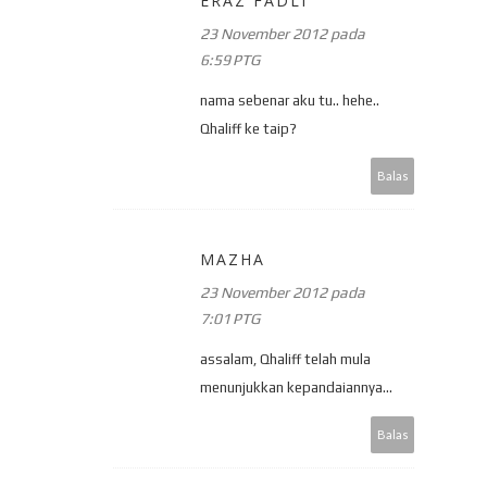
ERAZ FADLI
23 November 2012 pada
6:59 PTG
nama sebenar aku tu.. hehe..
Qhaliff ke taip?
Balas
MAZHA
23 November 2012 pada
7:01 PTG
assalam, Qhaliff telah mula
menunjukkan kepandaiannya...
Balas