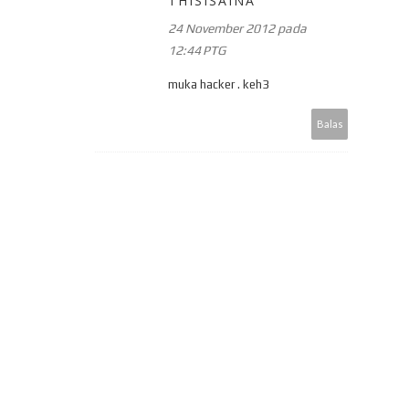
THISISAINA
24 November 2012 pada
12:44 PTG
muka hacker . keh3
Balas