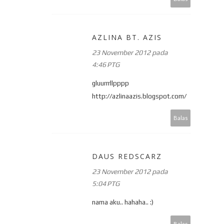
AZLINA BT. AZIS
23 November 2012 pada
4:46 PTG
gluurrrllpppp
http://azlinaazis.blogspot.com/
Balas
DAUS REDSCARZ
23 November 2012 pada
5:04 PTG
nama aku.. hahaha.. :)
Balas