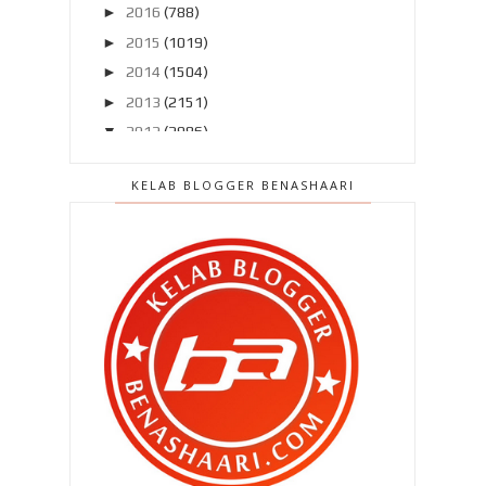
►
2016
(788)
►
2015
(1019)
►
2014
(1504)
►
2013
(2151)
▼
2012
(2986)
►
Disember 2012
(194)
KELAB BLOGGER BENASHAARI
▼
November 2012
(211)
Nyesal marah dia ..
Hotel berapa bintang ni ??
Dari bawah katil bilik hotel ku..
Kat Johor Bahru sudah ..
Set CANTIK MENARIK ..
Year end sale - API advanced fat
burner