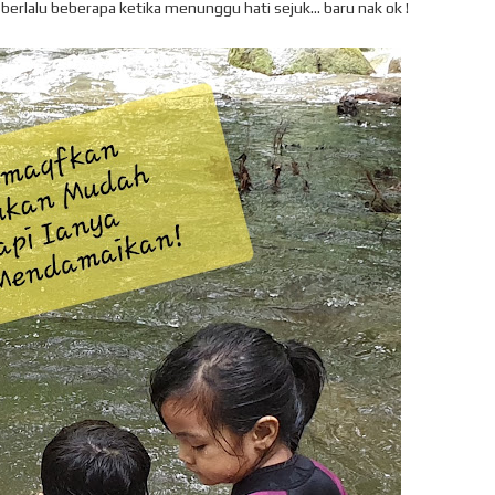
 berlalu beberapa ketika menunggu hati sejuk... baru nak ok !