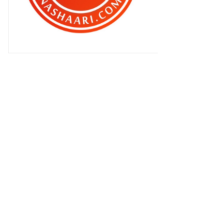
Regangan badan itu penting di
pagi hari !
Yer, anak aku tak pandai cakap
omputeh !
Kenapa straw plastik diharamkan
penggunaannya ?
Teruja dengan sekolah baru dia !
Bukan tak nak tegur ?
Aku benci KandaWaris !
Mood seharian boleh rosak hanya..
Memborong ketika jualan murah !
Jom sertai Bridges Night Ride
2018 di Putrajaya
Memburu Tecoma di Putrajaya