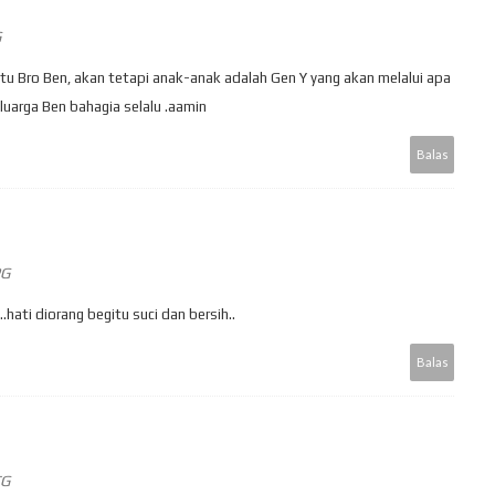
G
tu Bro Ben, akan tetapi anak-anak adalah Gen Y yang akan melalui apa
eluarga Ben bahagia selalu .aamin
Balas
PG
.hati diorang begitu suci dan bersih..
Balas
TG