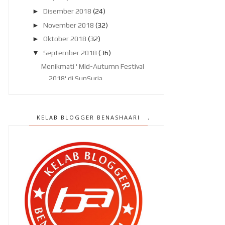
►
Disember 2018
(24)
►
November 2018
(32)
►
Oktober 2018
(32)
▼
September 2018
(36)
Menikmati ' Mid-Autumn Festival
2018' di SunSuria ...
Jangan jadi IDIOT di gym..
Sekali lagi rawatan untuk aku...
KELAB BLOGGER BENASHAARI
Ben Ashaari di Citarasa Medika ,
RTM1
Bila kita permudahkan urusan
orang..
Tamarind Square , Cyberjaya..
tempat lepak yang b...