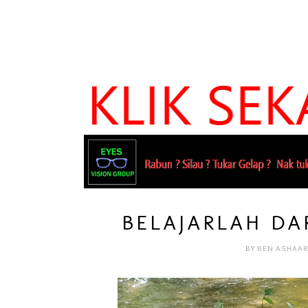
BELAJARLAH DAR
BY
BEN ASHAA