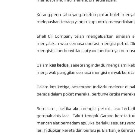
membaca info info menarik di media sosial.
Korang perlu tahu yang telefon pintar boleh menya
melepaskan tenaga yang cukup untuk menyediakan 
Shell Oil Company telah mengeluarkan amaran se
menyalakan wap semasa operasi mengisi petrol. 
mengisi; ia berbunyi dan api yang berikutnya memu
Dalam
kes kedua
, seseorang individu mengalami ke
menjawab panggilan semasa mengisi minyak kereta
Dalam
kes ketiga
, seseorang individu melecur di p
berada dalam poket mereka, berbunyi ketika mereka
Semalam , ketika aku mengisi petrol.. aku tertar
gempak abis laaa.. Takut tengok. Garang kereta tuu..
mencari alat pemadam api. Jika berlaku sesuatu yang 
jer.. hidupkan kereta dan berlalu je. Biarkan je kere