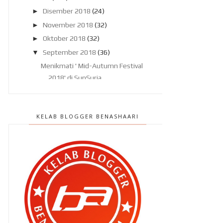
►
Disember 2018
(24)
►
November 2018
(32)
►
Oktober 2018
(32)
▼
September 2018
(36)
Menikmati ' Mid-Autumn Festival
2018' di SunSuria ...
Jangan jadi IDIOT di gym..
Sekali lagi rawatan untuk aku...
KELAB BLOGGER BENASHAARI
Ben Ashaari di Citarasa Medika ,
RTM1
Bila kita permudahkan urusan
orang..
Tamarind Square , Cyberjaya..
tempat lepak yang b...