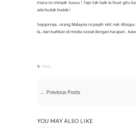
masa isi minyak tuuuu ! Tapi tak baik la buat gitu k
ada budak budak !
Sejujurnya.. orang Malaysia ni payah skit nak ditegur
la.. dan luahkan di media sosial dengan harapan , kaw
TAGS :
← Previous Posts
YOU MAY ALSO LIKE