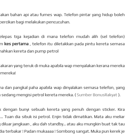
lakan bahan api atau fumes wap. Telefon pintar yang hidup boleh
percikan bagi melakukan pencucuhan.
lepas tiga kejadian di mana telefon mudah alih (sel telefon)
Dlm
kes pertama
, telefon itu diletakkan pada pintu kereta semasa
snahkan kereta dan pump petrol
bakaran yang teruk di muka apabila wap menyalakan kerana mereka
 mereka!
aha dan pangkal paha apabila wap dinyalakan semasa telefon, yang
 sedang mengisi petrol kereta mereka. (
Sumber BonusRakyat
).
ik dengan bunyi sebuah kereta yang penuh dengan sticker. Kira
. Tuan dia sibuk isi petrol. Enjin tidak dimatikan. Mata aku meliar
diluar jangkaan , aku dah standby... atau aku mungkin buat tak tau
ta dia terbakar ! Padan mukaaaa ! Sombong sangat. Muka pun kerek je