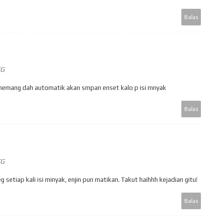
Balas
TG
 memang dah automatik akan smpan enset kalo p isi mnyak
Balas
TG
tiap kali isi minyak, enjin pun matikan. Takut haihhh kejadian gitu!
Balas