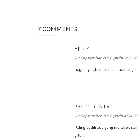
7 COMMENTS
EJULZ
20 September 2018 pada 2:34 P
bagusnya qhalif dah tau pantang lar
PERDU CINTA
20 September 2018 pada 4:34 P
Paling sedih ada yang merokok samb
gitu...