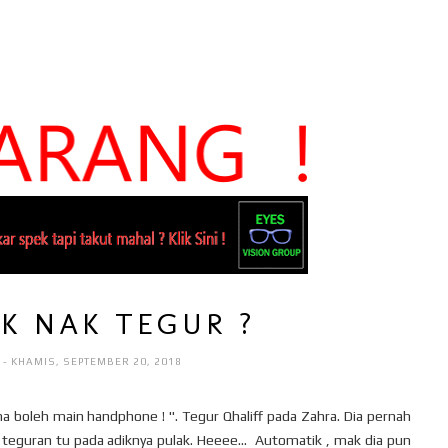
K NAK TEGUR ?
I
- KHAMIS, SEPTEMBER 20, 2018
a boleh main handphone ! ". Tegur Qhaliff pada Zahra. Dia pernah
eguran tu pada adiknya pulak. Heeee... Automatik , mak dia pun