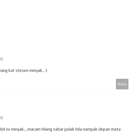
TG
ang kat stesen minyak.. :)
Balas
TG
il isi minyak....macam hilang sabar pulak bila nampak depan mata