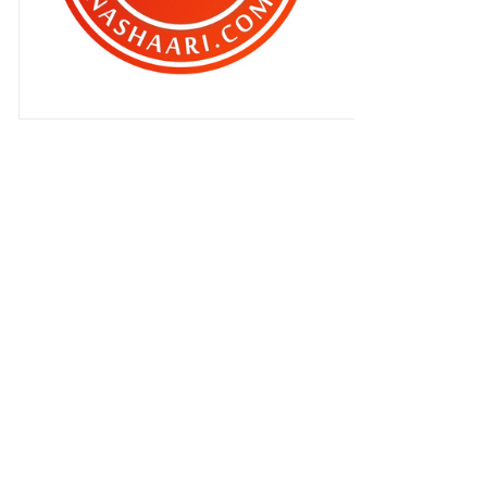
Regangan badan itu penting di
pagi hari !
Yer, anak aku tak pandai cakap
omputeh !
Kenapa straw plastik diharamkan
penggunaannya ?
Teruja dengan sekolah baru dia !
Bukan tak nak tegur ?
Aku benci KandaWaris !
Mood seharian boleh rosak hanya..
Memborong ketika jualan murah !
Jom sertai Bridges Night Ride
2018 di Putrajaya
Memburu Tecoma di Putrajaya