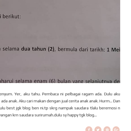
um. Yer, aku tahu. Pembaca ni pelbagai ragam ada. Dulu aku
 ada anak. Aku cari makan dengan jual cerita anak anak. Hurm... Dan
Dulu best jgk blog ben ni.tp skrg nampak saudara tlalu beremosi n
wangan krn saudara surirumah.dulu sy happy tgk blog...