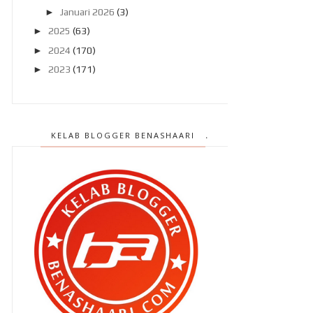
►
Januari 2026
(3)
►
2025
(63)
►
2024
(170)
►
2023
(171)
►
2022
(182)
►
2021
(389)
►
2020
(329)
KELAB BLOGGER BENASHAARI
►
2019
(407)
►
2018
(420)
►
2017
(648)
►
2016
(788)
►
2015
(1019)
►
2014
(1504)
►
2013
(2151)
►
2012
(2986)
►
2011
(4966)