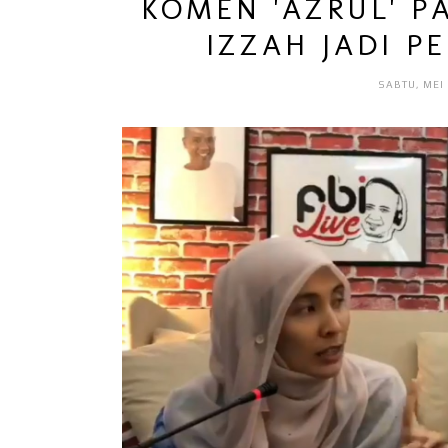
KOMEN 'AZRUL' P
IZZAH JADI P
SABTU, MEI 