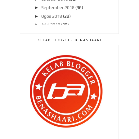
►
September 2018
(36)
►
Ogos 2018
(29)
►
Julai 2018
(30)
►
Jun 2018
(38)
KELAB BLOGGER BENASHAARI
▼
Mei 2018
(38)
Jangan sekadar mengharap pada
bonus !
Kenapa nak pertikaikan aku
menyumbang ke Tabung Ha...
Selepas Paris dan Toulouse , bakal
ke Itali pula a...
Ke Eropah bersama Juara Travel &
Tours dengan harg...
Lasaknya Aariz , mengalahkan
abang kakak dia..