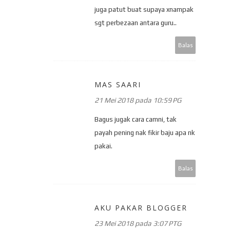
juga patut buat supaya xnampak
sgt perbezaan antara guru..
Balas
MAS SAARI
21 Mei 2018 pada 10:59 PG
Bagus jugak cara camni, tak
payah pening nak fikir baju apa nk
pakai.
Balas
AKU PAKAR BLOGGER
23 Mei 2018 pada 3:07 PTG