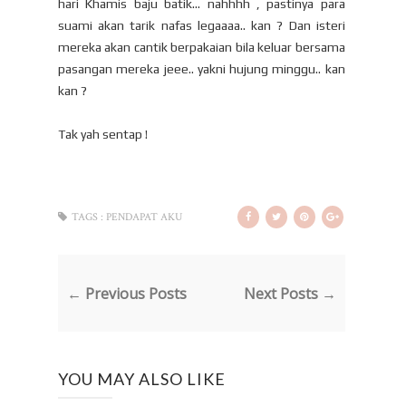
hari Khamis baju batik... nahhhh , pastinya para
suami akan tarik nafas legaaaa.. kan ? Dan isteri
mereka akan cantik berpakaian bila keluar bersama
pasangan mereka jeee.. yakni hujung minggu.. kan
kan ?
Tak yah sentap !
TAGS :
PENDAPAT AKU
← Previous Posts
Next Posts →
YOU MAY ALSO LIKE