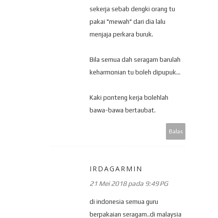
sekerja sebab dengki orang tu
pakai "mewah" dari dia lalu
menjaja perkara buruk.
Bila semua dah seragam barulah
keharmonian tu boleh dipupuk...
Kaki ponteng kerja bolehlah
bawa-bawa bertaubat.
Balas
IRDAGARMIN
21 Mei 2018 pada 9:49 PG
di indonesia semua guru
berpakaian seragam..di malaysia