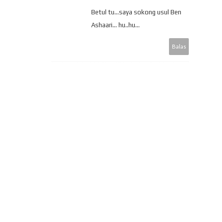
Betul tu...saya sokong usul Ben
Ashaari... hu..hu...
Balas