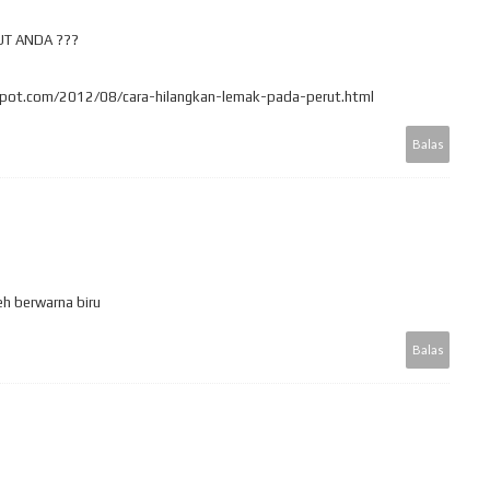
UT ANDA ???
pot.com/2012/08/cara-hilangkan-lemak-pada-perut.html
Balas
h berwarna biru
Balas