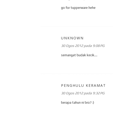
go for tupperware hehe
UNKNOWN
30 Ogos 2012 pada 9:08 PG
semangat budak kecik....
PENGHULU KERAMAT
30 Ogos 2012 pada 9:32 PG
berapa tahun ni bro? :)