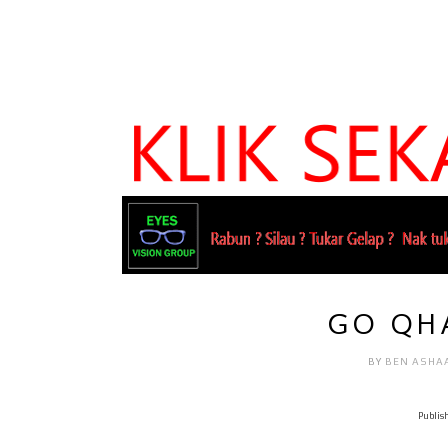
GO QHA
BY
BEN ASHA
Publish