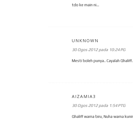
tdo ke main ni...
UNKNOWN
30 Ogos 2012 pada 10:24 PG
Mesti boleh punya.. Cayalah Qhaliff.
AIZAMIA3
30 Ogos 2012 pada 1:54 PTG
Qhaliff warna biru, Nuha warna kuning