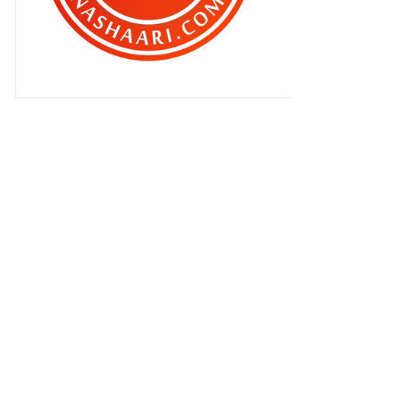
sebarkan ajaran syaitan ..
Amboi , amboi Qhaliff ..
Aku dulu pun macam dia gak ..
Kesan dari mengandungkah wahai
si Qhaliff ?
Tips dari MML : Siapa sangka ianya
menarik ?
Menidurkan Qhaliff di petang hari ..
Pembohongan omputeh !
Qhaliff nak beraya di Johor dan
Kuantan ..
Go Qhaliff .. Go !
Apabila wanita ditetak hampir