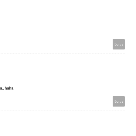
Balas
a.. haha.
Balas