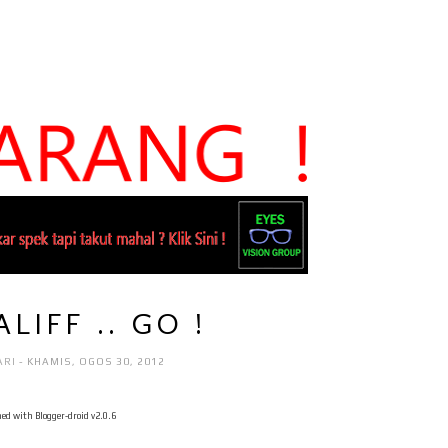
LIFF .. GO !
ARI
- KHAMIS, OGOS 30, 2012
ed with Blogger-droid v2.0.6