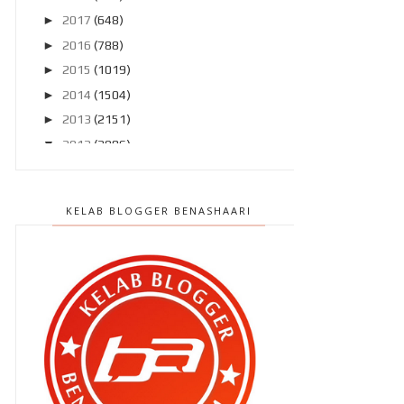
►
2017
(648)
►
2016
(788)
►
2015
(1019)
►
2014
(1504)
►
2013
(2151)
▼
2012
(2986)
►
Disember 2012
(194)
►
November 2012
(211)
KELAB BLOGGER BENASHAARI
►
Oktober 2012
(285)
►
September 2012
(260)
▼
Ogos 2012
(210)
Nasib baik Kelantan jauh !
Amboi , Qhaliff !
Kekecohan di rumah Mat Gebu
Bila muzik digunakan untuk