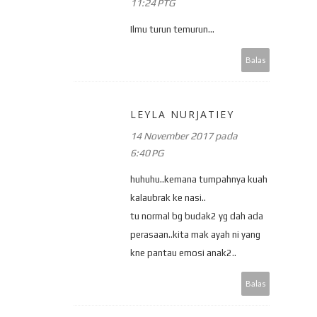
11:24 PTG
Ilmu turun temurun...
Balas
LEYLA NURJATIEY
14 November 2017 pada
6:40 PG
huhuhu..kemana tumpahnya kuah
kalaubrak ke nasi..
tu normal bg budak2 yg dah ada
perasaan..kita mak ayah ni yang
kne pantau emosi anak2..
Balas