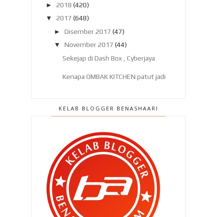
►
2018
(420)
▼
2017
(648)
►
Disember 2017
(47)
▼
November 2017
(44)
Sekejap di Dash Box , Cyberjaya
Kenapa OMBAK KITCHEN patut jadi
pilihan anda dan a...
Bila digigit pacat dan kenapa
KELAB BLOGGER BENASHAARI
kegatalannya berming...
Pengalaman menginap di PNB
Perdana Hotel & Suites ...
Gegar Vaganza 4 : Kecewa dengan
'kesombongan' mere...
Cuba ke 10 Binjai Restaurant atau
The 39 Restauran...