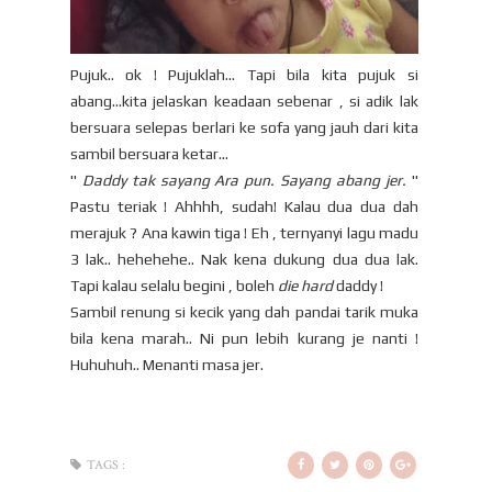
Pujuk.. ok ! Pujuklah... Tapi bila kita pujuk si
abang...kita jelaskan keadaan sebenar , si adik lak
bersuara selepas berlari ke sofa yang jauh dari kita
sambil bersuara ketar...
"
Daddy tak sayang Ara pun. Sayang abang jer.
"
Pastu teriak ! Ahhhh, sudah! Kalau dua dua dah
merajuk ? Ana kawin tiga ! Eh , ternyanyi lagu madu
3 lak.. hehehehe.. Nak kena dukung dua dua lak.
Tapi kalau selalu begini , boleh
die hard
daddy !
Sambil renung si kecik yang dah pandai tarik muka
bila kena marah.. Ni pun lebih kurang je nanti !
Huhuhuh.. Menanti masa jer.
TAGS :