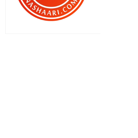
Ok tak Sony Xperia XZ1 ?
Tak boleh tidur malam ? Cuba tiru
Qhaliff !
Pengalaman pertama bersama
Japan Airlines ke Jepun...
Aku tak nak minum dah Jus Kunyit
Asam Madu yang Az...
Jangan mimpi nak maju seperti
Jepun kalau..
Minta kerajaan pantau bangunan
bangunan di Kuala L...
Aku dah tak larat tapi...
2017 JAL Business Development
Trip : Hari 3 dan 4