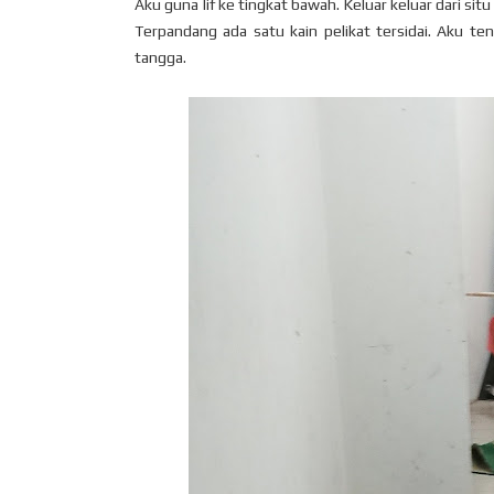
Aku guna lif ke tingkat bawah. Keluar keluar dari sit
Terpandang ada satu kain pelikat tersidai. Aku t
tangga.