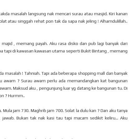
u takda masalah langsung nak mencari surau atau masjid. Kiri kanan
at atau singgah rehat pon tak da sapa nak jeling ! Alhamdulillah..
au majid , memang payah. Aku rasa disko dan pub lagi banyak dari
a tapi di kawasan kawasan utama seperti Bukit Bintang , memang
kda masalah ! Tahniah. Tapi ada beberapa shopping mall dan banyak
rau awam ? Surau awam perlu ada memandangkan kat bangunan
 awam. Maksud aku , pengunjung luar yg datang ke bangunan tu. Di
lion ? Hurmm..
. Mula jam 730. Maghrib jam 700. Solat la dulu kan ? Dan aku tanya
 jawab. Bukan tak nak kasi tau tapi macam sedikit keliru... Aku