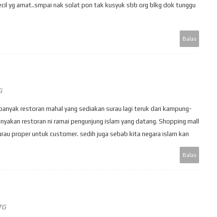
ecil yg amat..smpai nak solat pon tak kusyuk sbb org blkg dok tunggu
Balas
G
banyak restoran mahal yang sediakan surau lagi teruk dari kampung-
akan restoran ni ramai pengunjung islam yang datang. Shopping mall
rau proper untuk customer. sedih juga sebab kita negara islam kan
Balas
TG