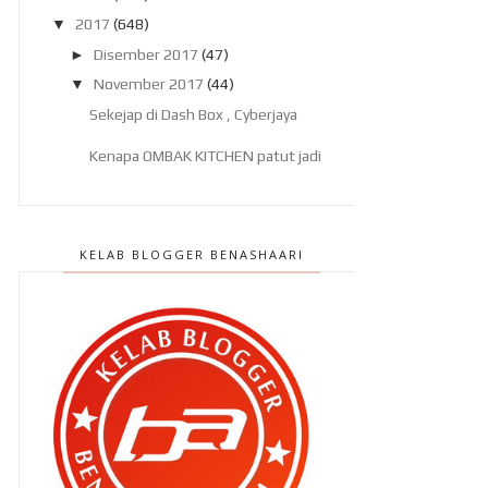
▼
2017
(648)
►
Disember 2017
(47)
▼
November 2017
(44)
Sekejap di Dash Box , Cyberjaya
Kenapa OMBAK KITCHEN patut jadi
pilihan anda dan a...
Bila digigit pacat dan kenapa
kegatalannya berming...
KELAB BLOGGER BENASHAARI
Pengalaman menginap di PNB
Perdana Hotel & Suites ...
Gegar Vaganza 4 : Kecewa dengan
'kesombongan' mere...
Cuba ke 10 Binjai Restaurant atau
The 39 Restauran...