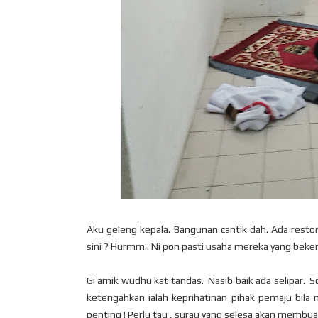
Aku geleng kepala. Bangunan cantik dah. Ada restora
sini ? Hurmm.. Ni pon pasti usaha mereka yang bekerja
Gi amik wudhu kat tandas. Nasib baik ada selipar. So
ketengahkan ialah keprihatinan pihak pemaju bila
penting ! Perlu tau , surau yang selesa akan membu