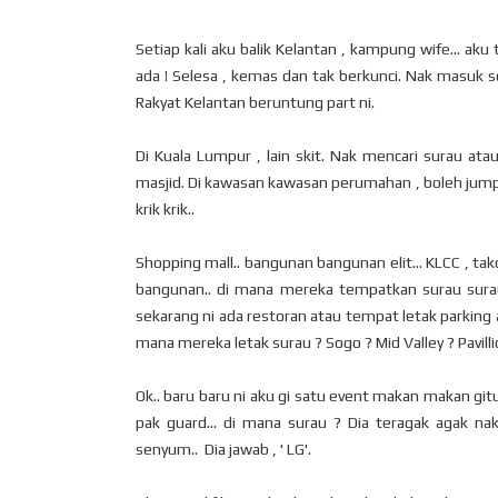
Setiap kali aku balik Kelantan , kampung wife... ak
ada ! Selesa , kemas dan tak berkunci. Nak masuk sol
Rakyat Kelantan beruntung part ni.
Di Kuala Lumpur , lain skit. Nak mencari surau at
masjid. Di kawasan kawasan perumahan , boleh jump
krik krik..
Shopping mall.. bangunan bangunan elit... KLCC , ta
bangunan.. di mana mereka tempatkan surau su
sekarang ni ada restoran atau tempat letak parking
mana mereka letak surau ? Sogo ? Mid Valley ? Pavil
Ok.. baru baru ni aku gi satu event makan makan gitu
pak guard... di mana surau ? Dia teragak agak nak
senyum.. Dia jawab , ' LG'.