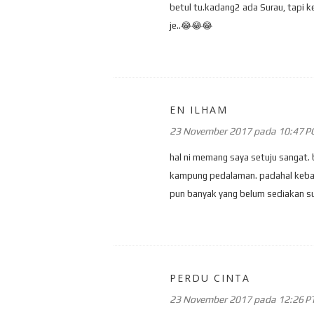
betul tu.kadang2 ada Surau, tapi k
je..😂😂😂
EN ILHAM
23 November 2017 pada 10:47 P
hal ni memang saya setuju sangat. 
kampung pedalaman. padahal kebany
pun banyak yang belum sediakan su
PERDU CINTA
23 November 2017 pada 12:26 P