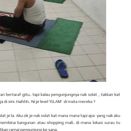
n bertaraf gitu.. tapi kalau pengunjungnya nak solat , takkan kat
 di sini. Haihhh.. Ni je level 'ISLAM' di mata mereka ?
lat je la. Aku ok je nak solat kat mana mana tapi apa yang nak aku
 membina bangunan atau shopping mall.. di mana lokasi surau tu
atkan ramai pengunjung ke sana.