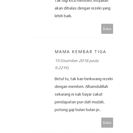
Tak rugi kita memberi, insyallah
akan dibalas dengan rezeki yang
lebih baik.
Balas
MAMA KEMBAR TIGA
19 Disember 2018 pada
9:22 PG
Betul tu, tak kan berkurang rezeki
dengan memberi. Alhamdulillah
sekarang ni nak bayar zakat
pendapatan pun dah mudah,
potong gaji bulan bulan je..
Balas