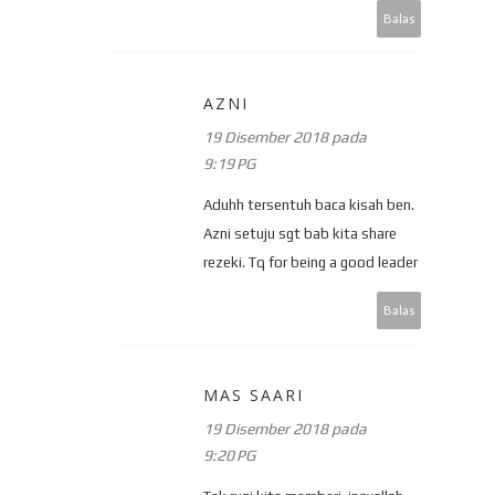
Balas
AZNI
19 Disember 2018 pada
9:19 PG
Aduhh tersentuh baca kisah ben.
Azni setuju sgt bab kita share
rezeki. Tq for being a good leader
Balas
MAS SAARI
19 Disember 2018 pada
9:20 PG