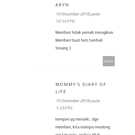
ARYN
19 Disember 2018 pada
12:15 PTG
Memberi tidak pernah merugikan.
Memberi buat hati tambah
tenang :)
Balas
MOMMY'S DIARY OF
LIFE
19 Disember 2018 pada
1:23 PTG
kempen yg menarik.. dgn
memberi, kita mampu mnolong
org lain pula.. inshaa Allah