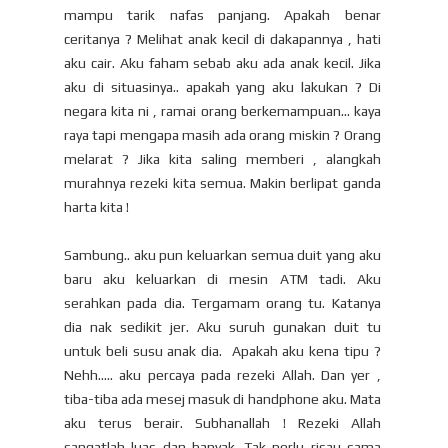
mampu tarik nafas panjang. Apakah benar
ceritanya ? Melihat anak kecil di dakapannya , hati
aku cair. Aku faham sebab aku ada anak kecil. Jika
aku di situasinya.. apakah yang aku lakukan ? Di
negara kita ni , ramai orang berkemampuan... kaya
raya tapi mengapa masih ada orang miskin ? Orang
melarat ? Jika kita saling memberi , alangkah
murahnya rezeki kita semua. Makin berlipat ganda
harta kita !
Sambung.. aku pun keluarkan semua duit yang aku
baru aku keluarkan di mesin ATM tadi. Aku
serahkan pada dia. Tergamam orang tu. Katanya
dia nak sedikit jer. Aku suruh gunakan duit tu
untuk beli susu anak dia. Apakah aku kena tipu ?
Nehh..... aku percaya pada rezeki Allah. Dan yer ,
tiba-tiba ada mesej masuk di handphone aku. Mata
aku terus berair. Subhanallah ! Rezeki Allah
sangatlah luas dan banyak. Tak perlu risau sama