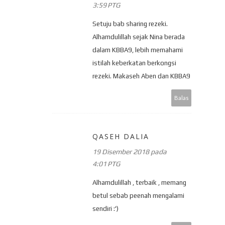
3:59 PTG
Setuju bab sharing rezeki.
Alhamdulillah sejak Nina berada
dalam KBBA9, lebih memahami
istilah keberkatan berkongsi
rezeki. Makaseh Aben dan KBBA9
Balas
QASEH DALIA
19 Disember 2018 pada
4:01 PTG
Alhamdulillah , terbaik , memang
betul sebab peenah mengalami
sendiri :')