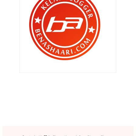
dengan menjual bara...
Tarikan TeddyVille Museum , Batu
Ferringhi di Pula...
Pelbagai perasaan tiba-tiba
menjelma..
Pengalaman menginap di
DoubleTree by Hilton, Penang.
Tips kedua cara nak untung besar
dalam meniaga onl...
Hidup lebih bahagia dengan
memberi... Jom !
Hadiah harijadi untuk wife !
Aku ada hypertension dan
digalakkan ambil minyak z...