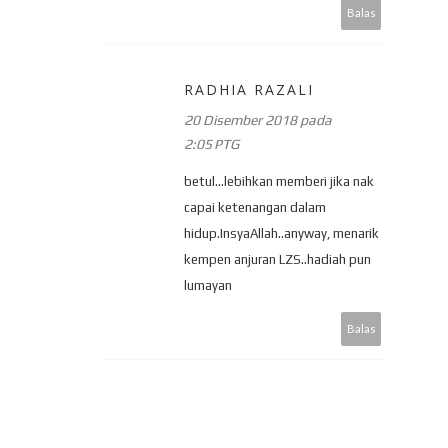
Balas
RADHIA RAZALI
20 Disember 2018 pada
2:05 PTG
betul...lebihkan memberi jika nak
capai ketenangan dalam
hidup.InsyaAllah..anyway, menarik
kempen anjuran LZS..hadiah pun
lumayan
Balas