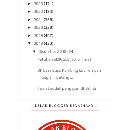
►
2023
(171)
►
2022
(182)
►
2021
(389)
►
2020
(329)
►
2019
(407)
▼
2018
(420)
▼
Disember 2018
(24)
Patutlah SMIGGLE jadi pilihan !
Oh Lazz Susu Kambing ku . Tempah
pagi ni , petang ...
Tamat sudah pengajian Qhaliff di
Tadika Arina, Put...
KELAB BLOGGER BENASHAARI
Aku memang serius orangnya , di
luar sana !
Didik anak cari duit melancong