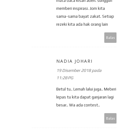
mata baca kisah aben. sungguh
memberi inspirasi. Jom kita
sama-sama bayat zakat. Setiap
rezeki kita ada hak orang lain
Balas
NADIA JOHARI
19 Disember 2018 pada
11:28 PG
Betul tu.. Lernah lalui juga.. Meberi
lepas tu kita dapat ganjaran lagi
besar.. Wa ada contest..
Balas