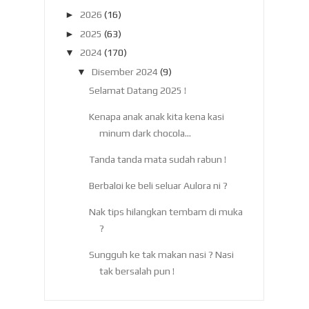
►
2026
(16)
►
2025
(63)
▼
2024
(170)
▼
Disember 2024
(9)
Selamat Datang 2025 !
Kenapa anak anak kita kena kasi
minum dark chocola...
Tanda tanda mata sudah rabun !
Berbaloi ke beli seluar Aulora ni ?
Nak tips hilangkan tembam di muka
?
Sungguh ke tak makan nasi ? Nasi
tak bersalah pun !
Kenapa perlu makan roti sedangkan