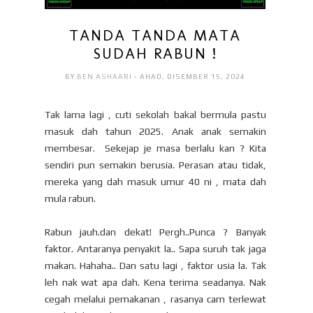
TANDA TANDA MATA
SUDAH RABUN !
BY
BEN ASHAARI
- AHAD, DISEMBER 15, 2024
Tak lama lagi , cuti sekolah bakal bermula pastu
masuk dah tahun 2025. Anak anak semakin
membesar. Sekejap je masa berlalu kan ? Kita
sendiri pun semakin berusia. Perasan atau tidak,
mereka yang dah masuk umur 40 ni , mata dah
mula rabun.
Rabun jauh.dan dekat! Pergh..Punca ? Banyak
faktor. Antaranya penyakit la.. Sapa suruh tak jaga
makan. Hahaha.. Dan satu lagi , faktor usia la. Tak
leh nak wat apa dah. Kena terima seadanya. Nak
cegah melalui pemakanan , rasanya cam terlewat