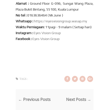
Alamat :
Ground Floor G-096, Sungai Wang Plaza,
Plaza Bukit Bintang, 55100, Kuala Lumpur
No tel :
0163636464 ( Mr.June )
Whatsapp :
https://eyesvisiongroup.wasap.my
Waktu Perniagaan:
11pagi - 9 malam ( Setiap hari)
Instagram :
Eyes Vision Group
Facebook :
Eyes Vision Group
TAGS :
← Previous Posts
Next Posts →