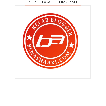
boleh makan telur ?
KELAB BLOGGER BENASHAARI
5 Kesalahan Umum saat Memilih
Platform Top Up dan ...
Hadiah Zahra untuk harijadi aku
yang ke..
►
November 2024
(11)
►
Oktober 2024
(13)
►
September 2024
(10)
►
Ogos 2024
(15)
►
Julai 2024
(20)
►
Jun 2024
(16)
►
Mei 2024
(22)
►
April 2024
(16)
►
Mac 2024
(14)
►
Februari 2024
(10)
►
Januari 2024
(14)