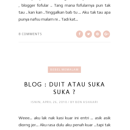
, blogger fofular .. Tang mana fofularnya pun tak
tau .. kan kan ..Tinggalkan bab tu ... Aku tak tau apa
punya nafsu malam ni .. Tadi kat...
8 COMMENTS
BEBEL MEMALAM
BLOG : DUIT ATAU SUKA
SUKA ?
ISNIN, APRIL 26, 2010 / BY BEN ASHAARI
Weee... aku lak nak kasi kuar ini entri ... asik asik
diorng jer... Aku rasa dulu aku penah kuar ...tapi tak