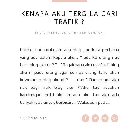
KENAPA AKU TERGILA CARI
TRAFIK ?
ISNIN, MEI 10, 2010 / BY BEN ASHAARI
Hurm... dari mula aku ada blog , perkara pertama
yang ada dalam kepala aku .. " ada ke orang nak
baca blog aku ni ? " .. "Bagaimana aku nak 'jual' blog
aku ni pada orang agar semua orang tahu akan
kewujudan blog aku ni ? " ... dan " Bagaimana aku
nak bagi naik blog aku ?"Aku tak risaukan
kandungan entri aku kerana aku tau aku ada
banyak idea untuk berbicara .. Walaupun pada...
13 COMMENTS