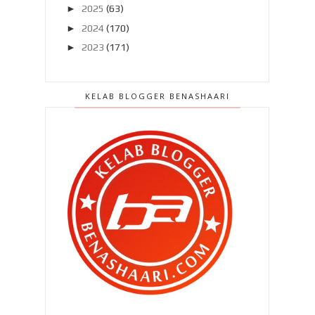
►
2025
(63)
►
2024
(170)
►
2023
(171)
►
2022
(182)
►
2021
(389)
KELAB BLOGGER BENASHAARI
►
2020
(329)
►
2019
(407)
►
2018
(420)
►
2017
(648)
►
2016
(788)
►
2015
(1019)
►
2014
(1504)
►
2013
(2151)
►
2012
(2986)
►
2011
(4966)
►
2010
(4406)