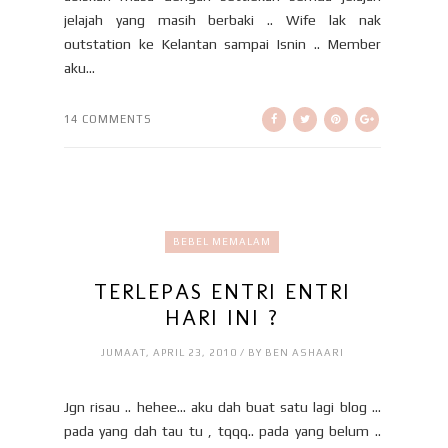
jelajah yang masih berbaki .. Wife lak nak
outstation ke Kelantan sampai Isnin .. Member
aku...
14 COMMENTS
BEBEL MEMALAM
TERLEPAS ENTRI ENTRI
HARI INI ?
JUMAAT, APRIL 23, 2010 / BY BEN ASHAARI
Jgn risau .. hehee... aku dah buat satu lagi blog ...
pada yang dah tau tu , tqqq.. pada yang belum ..