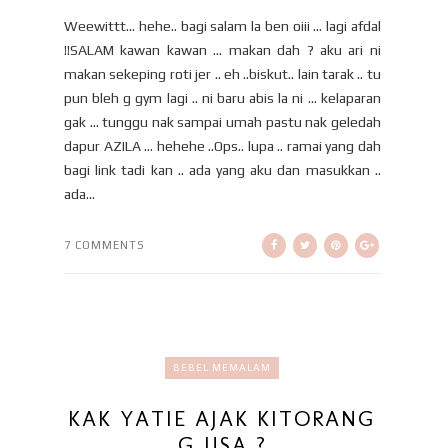
Weewittt... hehe.. bagi salam la ben oiii ... lagi afdal
!!SALAM kawan kawan ... makan dah ? aku ari ni
makan sekeping roti jer .. eh ..biskut.. lain tarak .. tu
pun bleh g gym lagi .. ni baru abis la ni ... kelaparan
gak ... tunggu nak sampai umah pastu nak geledah
dapur AZILA ... hehehe ..Ops.. lupa .. ramai yang dah
bagi link tadi kan .. ada yang aku dan masukkan ..
ada...
7 COMMENTS
BEBEL MEMALAM
KAK YATIE AJAK KITORANG
G USA ?