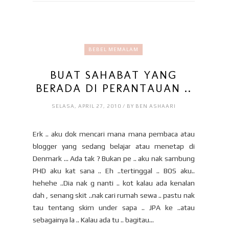
BEBEL MEMALAM
BUAT SAHABAT YANG
BERADA DI PERANTAUAN ..
SELASA, APRIL 27, 2010 / BY BEN ASHAARI
Erk .. aku dok mencari mana mana pembaca atau
blogger yang sedang belajar atau menetap di
Denmark ... Ada tak ? Bukan pe .. aku nak sambung
PHD aku kat sana .. Eh ..tertinggal .. BOS aku..
hehehe ..Dia nak g nanti .. kot kalau ada kenalan
dah , senang skit ..nak cari rumah sewa .. pastu nak
tau tentang skim under sapa .. JPA ke ..atau
sebagainya la .. Kalau ada tu .. bagitau...