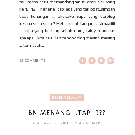
tau mana satu memandangkan ni entri aku yang
ke 1,112 ... hehehe...tapi ada yang tak post..simpan
buat kenangan ... ekekeke...Sapa yang berblog
kerana suka suka ? Meh angkat tangan ... ramaaiiiii
... Sapa yang berblog sebab duit , tak yah angkat
apa apa .. kita tau .. leh tengok blog masing masing
... termasuk...
25 COMMENTS
BEBEL MEMALAM
BN MENANG ..TAPI ???
AHAD, APRIL 25, 2010 / BY BEN ASHAARI