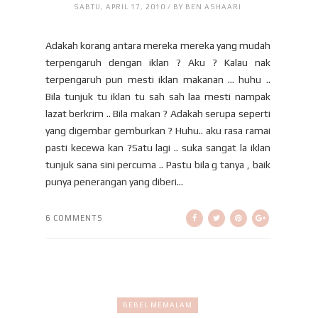
SABTU, APRIL 17, 2010 / BY BEN ASHAARI
Adakah korang antara mereka mereka yang mudah
terpengaruh dengan iklan ? Aku ? Kalau nak
terpengaruh pun mesti iklan makanan ... huhu ..
Bila tunjuk tu iklan tu sah sah laa mesti nampak
lazat berkrim .. Bila makan ? Adakah serupa seperti
yang digembar gemburkan ? Huhu.. aku rasa ramai
pasti kecewa kan ?Satu lagi .. suka sangat la iklan
tunjuk sana sini percuma .. Pastu bila g tanya , baik
punya penerangan yang diberi...
6 COMMENTS
BEBEL MEMALAM