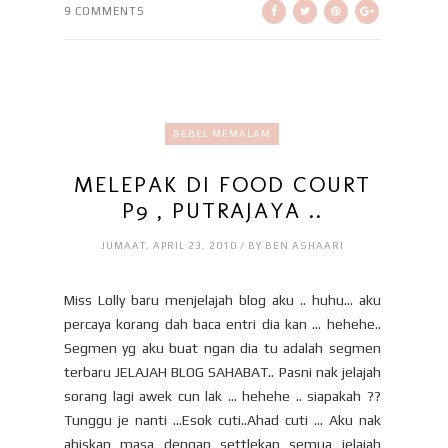
9 COMMENTS
BEBEL MEMALAM
MELEPAK DI FOOD COURT
P9 , PUTRAJAYA ..
JUMAAT, APRIL 23, 2010 / BY BEN ASHAARI
Miss Lolly baru menjelajah blog aku .. huhu... aku
percaya korang dah baca entri dia kan ... hehehe..
Segmen yg aku buat ngan dia tu adalah segmen
terbaru JELAJAH BLOG SAHABAT.. Pasni nak jelajah
sorang lagi awek cun lak ... hehehe .. siapakah ??
Tunggu je nanti ...Esok cuti..Ahad cuti ... Aku nak
abiskan masa dengan settlekan semua jelajah