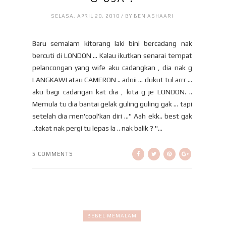
SELASA, APRIL 20, 2010 / BY BEN ASHAARI
Baru semalam kitorang laki bini bercadang nak
bercuti di LONDON ... Kalau ikutkan senarai tempat
pelancongan yang wife aku cadangkan , dia nak g
LANGKAWI atau CAMERON .. adoii ... dukut tul arrr ...
aku bagi cadangan kat dia , kita g je LONDON. ..
Memula tu dia bantai gelak guling guling gak ... tapi
setelah dia men'cool'kan diri ...'' Aah ekk.. best gak
..takat nak pergi tu lepas la .. nak balik ? "...
5 COMMENTS
BEBEL MEMALAM