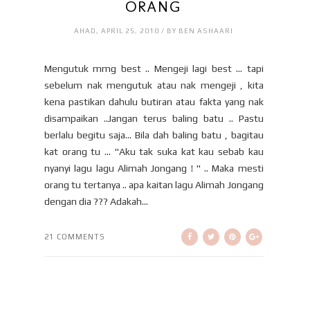
ORANG
AHAD, APRIL 25, 2010 / BY BEN ASHAARI
Mengutuk mmg best .. Mengeji lagi best ... tapi
sebelum nak mengutuk atau nak mengeji , kita
kena pastikan dahulu butiran atau fakta yang nak
disampaikan ..Jangan terus baling batu .. Pastu
berlalu begitu saja... Bila dah baling batu , bagitau
kat orang tu ... "Aku tak suka kat kau sebab kau
nyanyi lagu lagu Alimah Jongang ! " .. Maka mesti
orang tu tertanya .. apa kaitan lagu Alimah Jongang
dengan dia ??? Adakah...
21 COMMENTS