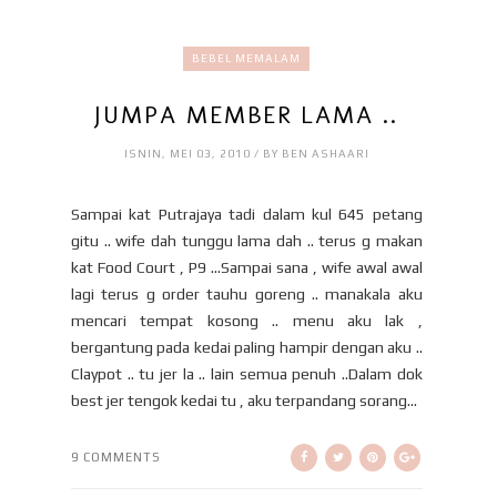
BEBEL MEMALAM
JUMPA MEMBER LAMA ..
ISNIN, MEI 03, 2010 / BY BEN ASHAARI
Sampai kat Putrajaya tadi dalam kul 645 petang
gitu .. wife dah tunggu lama dah .. terus g makan
kat Food Court , P9 ...Sampai sana , wife awal awal
lagi terus g order tauhu goreng .. manakala aku
mencari tempat kosong .. menu aku lak ,
bergantung pada kedai paling hampir dengan aku ..
Claypot .. tu jer la .. lain semua penuh ..Dalam dok
best jer tengok kedai tu , aku terpandang sorang...
9 COMMENTS