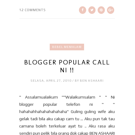
12 COMMENTS
BEBEL MEMALAM
BLOGGER POPULAR CALL
NI !!
SELASA, APRIL 27, 2010 / BY BEN ASHAARI
" Assalamualaikum ""Walaikumsalam " " Ni
blogger popular telefon ni " "
hahahahhahahahahahaha" Guling guling wife aku
gelak tadi bila aku cakap cam tu ... Aku pun tak tau
camana boleh terkeluar ayat tu .. Aku rasa aku
sendiri pun pelik bila orang dok cakap BEN ASHAARI