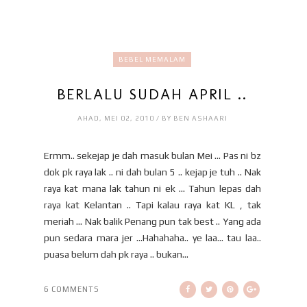
BEBEL MEMALAM
BERLALU SUDAH APRIL ..
AHAD, MEI 02, 2010 / BY BEN ASHAARI
Ermm.. sekejap je dah masuk bulan Mei ... Pas ni bz
dok pk raya lak .. ni dah bulan 5 .. kejap je tuh .. Nak
raya kat mana lak tahun ni ek ... Tahun lepas dah
raya kat Kelantan .. Tapi kalau raya kat KL , tak
meriah ... Nak balik Penang pun tak best .. Yang ada
pun sedara mara jer ...Hahahaha.. ye laa... tau laa..
puasa belum dah pk raya .. bukan...
6 COMMENTS