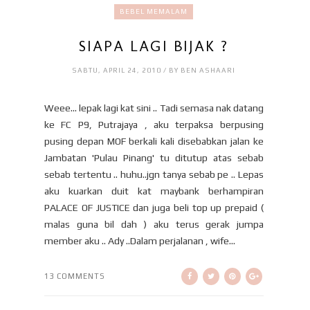
BEBEL MEMALAM
SIAPA LAGI BIJAK ?
SABTU, APRIL 24, 2010 / BY BEN ASHAARI
Weee... lepak lagi kat sini .. Tadi semasa nak datang
ke FC P9, Putrajaya , aku terpaksa berpusing
pusing depan MOF berkali kali disebabkan jalan ke
Jambatan 'Pulau Pinang' tu ditutup atas sebab
sebab tertentu .. huhu..jgn tanya sebab pe .. Lepas
aku kuarkan duit kat maybank berhampiran
PALACE OF JUSTICE dan juga beli top up prepaid (
malas guna bil dah ) aku terus gerak jumpa
member aku .. Ady ..Dalam perjalanan , wife...
13 COMMENTS