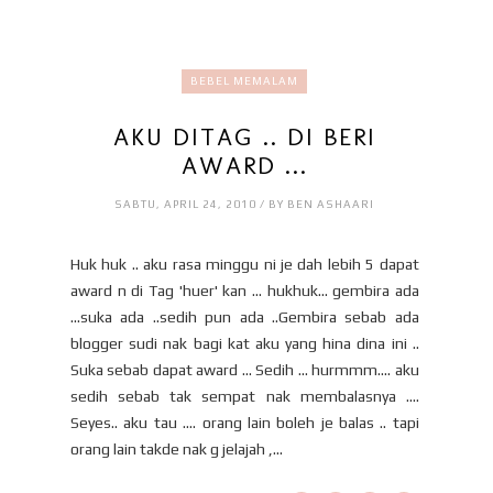
BEBEL MEMALAM
AKU DITAG .. DI BERI
AWARD ...
SABTU, APRIL 24, 2010 / BY BEN ASHAARI
Huk huk .. aku rasa minggu ni je dah lebih 5 dapat
award n di Tag 'huer' kan ... hukhuk... gembira ada
...suka ada ..sedih pun ada ..Gembira sebab ada
blogger sudi nak bagi kat aku yang hina dina ini ..
Suka sebab dapat award ... Sedih ... hurmmm.... aku
sedih sebab tak sempat nak membalasnya ....
Seyes.. aku tau .... orang lain boleh je balas .. tapi
orang lain takde nak g jelajah ,...