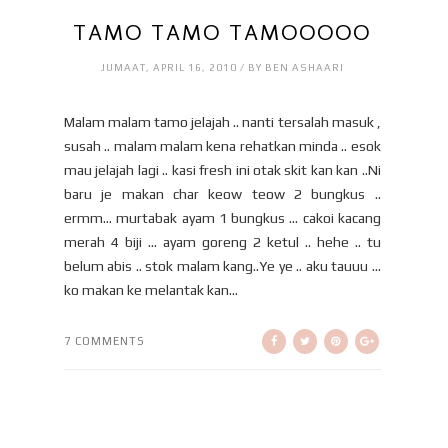
TAMO TAMO TAMOOOOO
JUMAAT, APRIL 16, 2010 / BY BEN ASHAARI
Malam malam tamo jelajah .. nanti tersalah masuk ,
susah .. malam malam kena rehatkan minda .. esok
mau jelajah lagi .. kasi fresh ini otak skit kan kan ..Ni
baru je makan char keow teow 2 bungkus ..
ermm... murtabak ayam 1 bungkus ... cakoi kacang
merah 4 biji ... ayam goreng 2 ketul .. hehe .. tu
belum abis .. stok malam kang..Ye ye .. aku tauuu ...
ko makan ke melantak kan...
7 COMMENTS