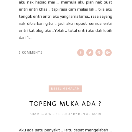
aku nak habaq mai ... memula aku plan nak buat
entri entri khas .. tapi rasa cam malas lak .. bila aku
tengok entri entri aku yang lama lama.. rasa sayang
nak dibiarkan gitu .. jadi aku repost semua entri
entri kat blog aku ..Yelah .. total entri aku dah lebih
dari 1...
5 COMMENTS
BEBEL MEMALAM
TOPENG MUKA ADA ?
KHAMIS, APRIL 22, 2010 / BY BEN ASHAARI
Aku ada satu penyakit .. iaitu cepat mengelabah ...