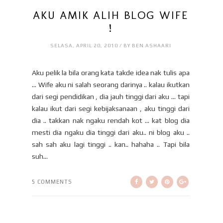
AKU AMIK ALIH BLOG WIFE
!
SELASA, APRIL 20, 2010 / BY BEN ASHAARI
Aku pelik la bila orang kata takde idea nak tulis apa
... Wife aku ni salah seorang darinya .. kalau ikutkan
dari segi pendidikan , dia jauh tinggi dari aku ... tapi
kalau ikut dari segi kebijaksanaan , aku tinggi dari
dia .. takkan nak ngaku rendah kot ... kat blog dia
mesti dia ngaku dia tinggi dari aku.. ni blog aku ..
sah sah aku lagi tinggi .. kan.. hahaha .. Tapi bila
suh...
5 COMMENTS