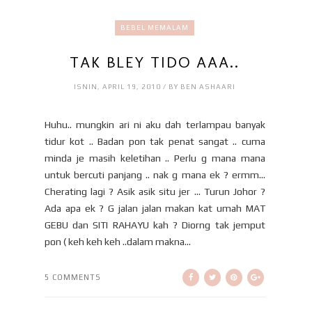
BEBEL MEMALAM
TAK BLEY TIDO AAA..
ISNIN, APRIL 19, 2010 / BY BEN ASHAARI
Huhu.. mungkin ari ni aku dah terlampau banyak
tidur kot .. Badan pon tak penat sangat .. cuma
minda je masih keletihan .. Perlu g mana mana
untuk bercuti panjang .. nak g mana ek ? ermm...
Cherating lagi ? Asik asik situ jer ... Turun Johor ?
Ada apa ek ? G jalan jalan makan kat umah MAT
GEBU dan SITI RAHAYU kah ? Diorng tak jemput
pon ( keh keh keh ..dalam makna...
5 COMMENTS