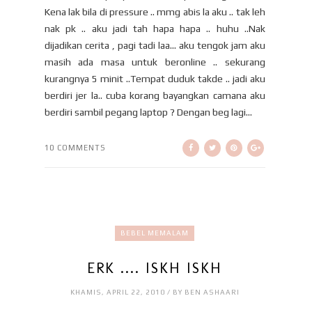
Kena lak bila di pressure .. mmg abis la aku .. tak leh
nak pk .. aku jadi tah hapa hapa .. huhu ..Nak
dijadikan cerita , pagi tadi laa... aku tengok jam aku
masih ada masa untuk beronline .. sekurang
kurangnya 5 minit ..Tempat duduk takde .. jadi aku
berdiri jer la.. cuba korang bayangkan camana aku
berdiri sambil pegang laptop ? Dengan beg lagi...
10 COMMENTS
BEBEL MEMALAM
ERK .... ISKH ISKH
KHAMIS, APRIL 22, 2010 / BY BEN ASHAARI