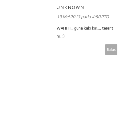
UNKNOWN
13 Mei 2013 pada 4:50 PTG
WAHHH.. guna kaki kiri.... terer t
ni.. :)
Balas