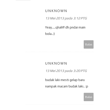
UNKNOWN
13 Mei 2013 pada 3:12 PTG
Yeay.....qhaliff dh pndai main
bola..:)
Balas
UNKNOWN
13 Mei 2013 pada 3:20 PTG
budak laki mesti gelap baru
nampak macam budak laki.. :p
Balas