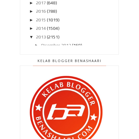
►
2017
(648)
►
2016
(788)
►
2015
(1019)
►
2014
(1504)
▼
2013
(2151)
►
Disember 2013
(169)
►
November 2013
(180)
KELAB BLOGGER BENASHAARI
►
Oktober 2013
(160)
►
September 2013
(138)
►
Ogos 2013
(182)
►
Julai 2013
(220)
►
Jun 2013
(199)
▼
Mei 2013
(186)
Demam Qhaliff ..
Badminton pulak ??
Jin mata satu kelip mata !