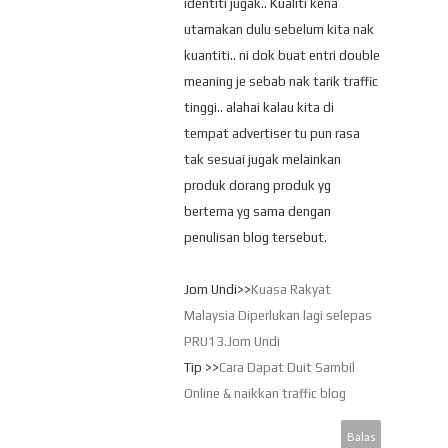
identiti jugak.. Kualiti kena
utamakan dulu sebelum kita nak
kuantiti.. ni dok buat entri double
meaning je sebab nak tarik traffic
tinggi.. alahai kalau kita di
tempat advertiser tu pun rasa
tak sesuai jugak melainkan
produk dorang produk yg
bertema yg sama dengan
penulisan blog tersebut.
Jom Undi>>
Kuasa Rakyat
Malaysia Diperlukan lagi selepas
PRU13.Jom Undi
Tip >>
Cara Dapat Duit Sambil
Online & naikkan traffic blog
Balas