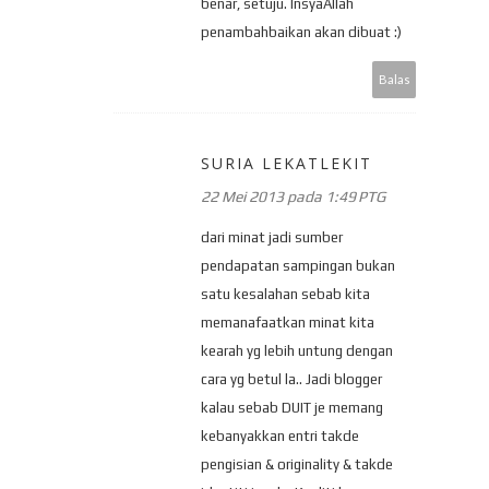
benar, setuju. InsyaAllah
penambahbaikan akan dibuat :)
Balas
SURIA LEKATLEKIT
22 Mei 2013 pada 1:49 PTG
dari minat jadi sumber
pendapatan sampingan bukan
satu kesalahan sebab kita
memanafaatkan minat kita
kearah yg lebih untung dengan
cara yg betul la.. Jadi blogger
kalau sebab DUIT je memang
kebanyakkan entri takde
pengisian & originality & takde