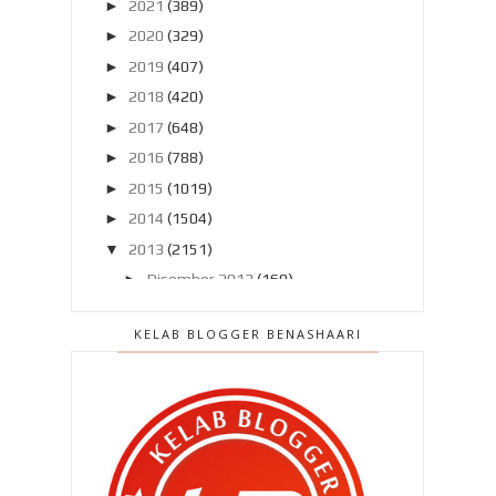
►
2021
(389)
►
2020
(329)
►
2019
(407)
►
2018
(420)
►
2017
(648)
►
2016
(788)
►
2015
(1019)
►
2014
(1504)
▼
2013
(2151)
►
Disember 2013
(169)
►
November 2013
(180)
KELAB BLOGGER BENASHAARI
►
Oktober 2013
(160)
►
September 2013
(138)
►
Ogos 2013
(182)
►
Julai 2013
(220)
►
Jun 2013
(199)
▼
Mei 2013
(186)