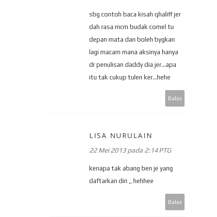
sbg contoh baca kisah qhaliff jer
dah rasa mcm budak comel tu
depan mata dan boleh bygkan
lagi macam mana aksinya hanya
dr penulisan daddy dia jer...apa
itu tak cukup tulen ker...hehe
Balas
LISA NURULAIN
22 Mei 2013 pada 2:14 PTG
kenapa tak abang ben je yang
daftarkan diri ,, hehhee
Balas