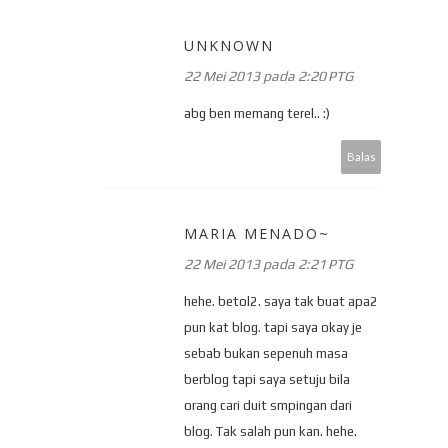
UNKNOWN
22 Mei 2013 pada 2:20 PTG
abg ben memang terel.. :)
Balas
MARIA MENADO~
22 Mei 2013 pada 2:21 PTG
hehe. betol2. saya tak buat apa2
pun kat blog. tapi saya okay je
sebab bukan sepenuh masa
berblog tapi saya setuju bila
orang cari duit smpingan dari
blog. Tak salah pun kan. hehe.