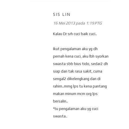
SIS LIN
16 Mei 2013 pada 1:19 PTG
Kalau Dr srh cuci baik cuci..
Ikut pengalaman aku yg dh
pernah kena cuci, aku lbh syorkan
swasta sbb bius tido, sedar2 dh
siap dan tak rasa sakit, cuma
sengal2 dikelengkang dan di
rahim..mmg lps tu kena pantang
makan minum mcm org lps
bersalin..
*tu pengalaman aku yg cuci
swasta..