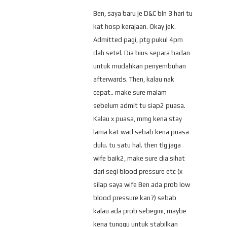
Ben, saya baru je D&C bln 3 hari tu
kat hosp kerajaan. Okay jek.
Admitted pagi, ptg pukul 4pm
dah setel. Dia bius separa badan
untuk mudahkan penyembuhan
afterwards. Then, kalau nak
cepat.. make sure malam
sebelum admit tu siap2 puasa.
Kalau x puasa, mmg kena stay
lama kat wad sebab kena puasa
dulu. tu satu hal. then tlg jaga
wife baik2, make sure dia sihat
dari segi blood pressure etc (x
silap saya wife Ben ada prob low
blood pressure kan?) sebab
kalau ada prob sebegini, maybe
kena tunggu untuk stabilkan