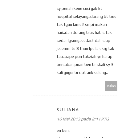
sy penah kene cuci gak kt
hospital selayang..dorang bt trus
tak tguu lame2 smpi makan
hari..dan dorang bius habis tak
sedar lgsung..sedar2 dah siap
je..emm tu 8 thun lps la skrg tak
tau..pape pon takziah ye harap
bersabar..puan ben br skali sy 3
kali gugur br dpt ank sulung..
Balas
SULIANA
16 Mei 2013 pada 2:11 PTG
en ben,