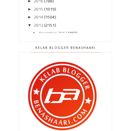
►
2016
(788)
►
2015
(1019)
►
2014
(1504)
▼
2013
(2151)
►
Disember 2013
(169)
►
November 2013
(180)
KELAB BLOGGER BENASHAARI
►
Oktober 2013
(160)
►
September 2013
(138)
►
Ogos 2013
(182)
►
Julai 2013
(220)
►
Jun 2013
(199)
▼
Mei 2013
(186)
Demam Qhaliff ..
Badminton pulak ??
Jin mata satu kelip mata !
Bila bertembung lori balak !