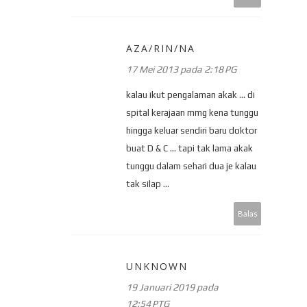
AZA/RIN/NA
17 Mei 2013 pada 2:18 PG
kalau ikut pengalaman akak ... di
spital kerajaan mmg kena tunggu
hingga keluar sendiri baru doktor
buat D & C ... tapi tak lama akak
tunggu dalam sehari dua je kalau
tak silap ...
Balas
UNKNOWN
19 Januari 2019 pada
12:54 PTG