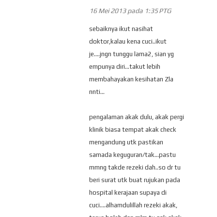
16 Mei 2013 pada 1:35 PTG
sebaiknya ikut nasihat
doktor,kalau kena cuci..ikut
je....jngn tunggu lama2, sian yg
empunya diri...takut lebih
membahayakan kesihatan Zla
nnti...
pengalaman akak dulu, akak pergi
klinik biasa tempat akak check
mengandung utk pastikan
samada keguguran/tak...pastu
mmng takde rezeki dah..so dr tu
beri surat utk buat rujukan pada
hospital kerajaan supaya di
cuci....alhamdulillah rezeki akak,