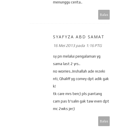
menunggu cerita..
Balas
SYAFYZA ABD SAMAT
16 Mei 2013 pada 1:16 PTG
sy pn melalui pengalaman yg
sama last 2 yrs..
no worries..Inshallah ade rezeki
nti, Qhaliff yg comey dpt adik gak
k!
tk care mrs ben;) pls pantang
cam pas b'salin gak taw even dpt
mc 2wks jer;)
Balas