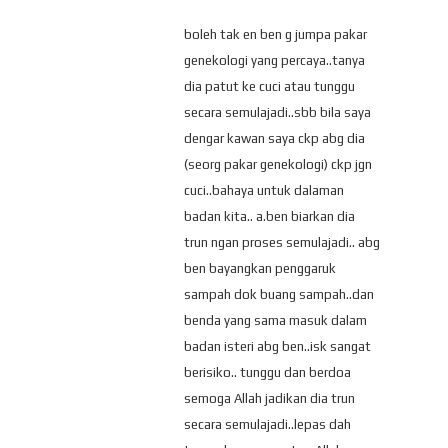
boleh tak en ben g jumpa pakar
genekologi yang percaya..tanya
dia patut ke cuci atau tunggu
secara semulajadi..sbb bila saya
dengar kawan saya ckp abg dia
(seorg pakar genekologi) ckp jgn
cuci..bahaya untuk dalaman
badan kita.. a.ben biarkan dia
trun ngan proses semulajadi.. abg
ben bayangkan penggaruk
sampah dok buang sampah..dan
benda yang sama masuk dalam
badan isteri abg ben..isk sangat
berisiko.. tunggu dan berdoa
semoga Allah jadikan dia trun
secara semulajadi..lepas dah