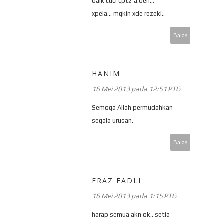
baik cuci cpt2 a.ben...
xpela... mgkin xde rezeki..
Balas
HANIM
16 Mei 2013 pada 12:51 PTG
Semoga Allah permudahkan
segala urusan.
Balas
ERAZ FADLI
16 Mei 2013 pada 1:15 PTG
harap semua akn ok.. setia