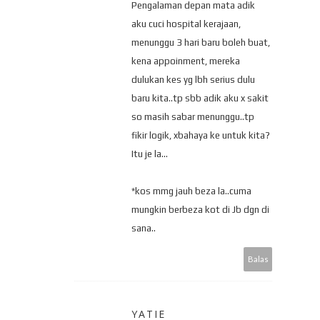
Pengalaman depan mata adik
aku cuci hospital kerajaan,
menunggu 3 hari baru boleh buat,
kena appoinment, mereka
dulukan kes yg lbh serius dulu
baru kita..tp sbb adik aku x sakit
so masih sabar menunggu..tp
fikir logik, xbahaya ke untuk kita?
Itu je la...
*kos mmg jauh beza la..cuma
mungkin berbeza kot di Jb dgn di
sana..
Balas
YATIE