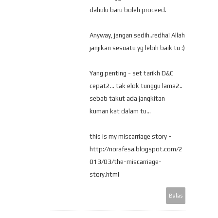
dahulu baru boleh proceed.
Anyway, jangan sedih..redha! Allah
janjikan sesuatu yg lebih baik tu :)
Yang penting - set tarikh D&C
cepat2... tak elok tunggu lama2..
sebab takut ada jangkitan
kuman kat dalam tu...
this is my miscarriage story -
http://norafesa.blogspot.com/2
013/03/the-miscarriage-
story.html
Balas