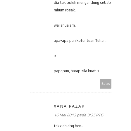
dia tak boleh mengandung sebab
rahum rosak.
wallahualam.
apa-apa pun ketentuan Tuhan.
:)
papepun, harap zila kuat :)
Balas
XANA RAZAK
16 Mei 2013 pada 3:35 PTG
takziah abg ben..