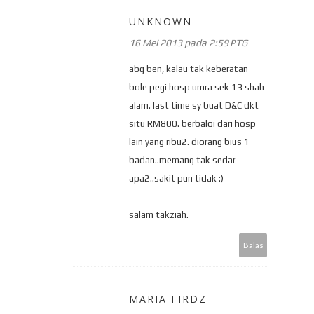
UNKNOWN
16 Mei 2013 pada 2:59 PTG
abg ben, kalau tak keberatan
bole pegi hosp umra sek 13 shah
alam. last time sy buat D&C dkt
situ RM800. berbaloi dari hosp
lain yang ribu2. diorang bius 1
badan..memang tak sedar
apa2..sakit pun tidak :)
salam takziah.
Balas
MARIA FIRDZ