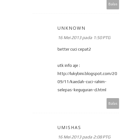
Balas
UNKNOWN
16 Mei 2013 pada 1:50 PTG
better cuci cepat2
utk info aje :
http://lukybini.blogspot.com/20
09/11/kaedah-cuci-rahim-
selepas-keguguran-d.html
Balas
UMISHAS
16 Mei 2013 pada 2:08 PTG