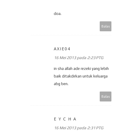
doa.
Balas
AXIE04
16 Mei 2013 pada 2:23 PTG
in sha allah ade rezeki yang lebih
baik ditakdirkan untuk keluarga
abg ben.
Balas
E Y C H A
16 Mei 2013 pada 2:31 PTG