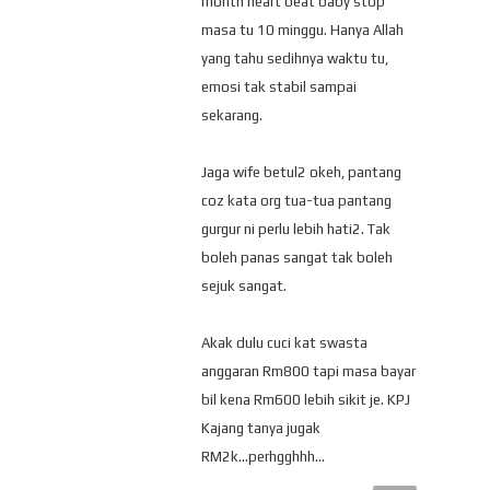
month heart beat baby stop
masa tu 10 minggu. Hanya Allah
yang tahu sedihnya waktu tu,
emosi tak stabil sampai
sekarang.
Jaga wife betul2 okeh, pantang
coz kata org tua-tua pantang
gurgur ni perlu lebih hati2. Tak
boleh panas sangat tak boleh
sejuk sangat.
Akak dulu cuci kat swasta
anggaran Rm800 tapi masa bayar
bil kena Rm600 lebih sikit je. KPJ
Kajang tanya jugak
RM2k...perhgghhh...