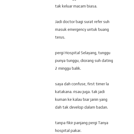
tak keluar macam biasa.
Jadi doctor bagi surat refer suh
masuk emergency untuk buang
terus.
pergi Hospital Selayang, tunggu
punya tunggu, diorang suh dating
2 minggu balik.
saya dah confuse, first timer la
katakana. risau juga. tak jadi
kuman ke kalau biar janin yang
dah tak develop dalam badan.
tanpa fikir panjang pergi Tanya
hospital pakar.