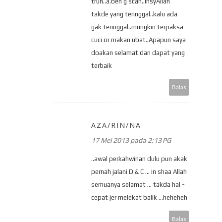
trun..a.ben g scan..InsyAllah
takde yang teringgal..kalu ada
gak teringgal..mungkin terpaksa
cuci or makan ubat..Apapun saya
doakan selamat dan dapat yang
terbaik
Balas
AZA/RIN/NA
17 Mei 2013 pada 2:13 PG
..awal perkahwinan dulu pun akak
pernah jalani D & C ... in shaa Allah
semuanya selamat ... takda hal -
cepat jer melekat balik ...heheheh
Balas