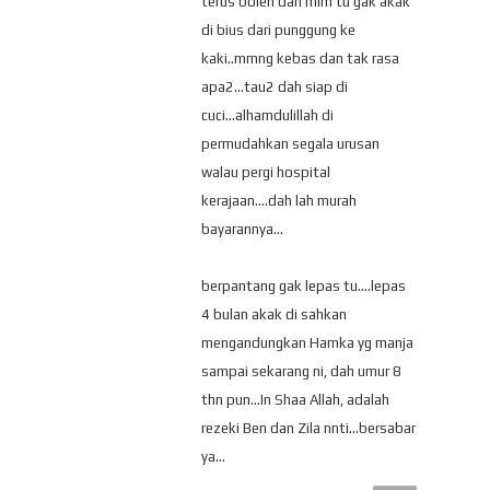
terus boleh dan mlm tu gak akak
di bius dari punggung ke
kaki..mmng kebas dan tak rasa
apa2...tau2 dah siap di
cuci...alhamdulillah di
permudahkan segala urusan
walau pergi hospital
kerajaan....dah lah murah
bayarannya...
berpantang gak lepas tu....lepas
4 bulan akak di sahkan
mengandungkan Hamka yg manja
sampai sekarang ni, dah umur 8
thn pun...In Shaa Allah, adalah
rezeki Ben dan Zila nnti...bersabar
ya...