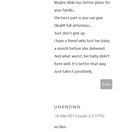
Maybe Allah has better plans for
your family...
the best part is you can give
Qhaliff full attention...
Just don't give up.
I have a friend who lost her baby
a month before she delivered.
And what worst, her baby didn't
form well. It's better that way.
Just take it positively.
Balas
UNKNOWN
16 Mei 2013 pada 3:57 PTG
en Ben..