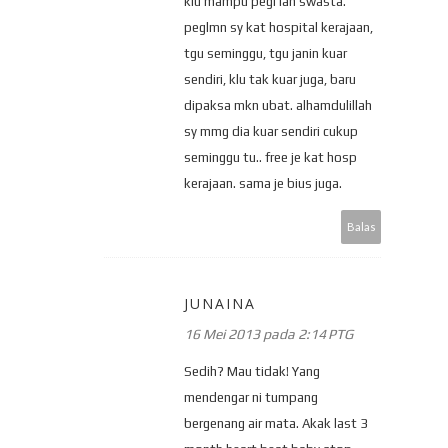
klu mampu pegi lah swasta.
peglmn sy kat hospital kerajaan,
tgu seminggu, tgu janin kuar
sendiri, klu tak kuar juga, baru
dipaksa mkn ubat. alhamdulillah
sy mmg dia kuar sendiri cukup
seminggu tu.. free je kat hosp
kerajaan. sama je bius juga.
Balas
JUNAINA
16 Mei 2013 pada 2:14 PTG
Sedih? Mau tidak! Yang
mendengar ni tumpang
bergenang air mata. Akak last 3