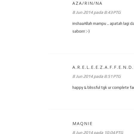
AZA/RIN/NA
8 Jun 2014 pada 8:43 PTG
inshaaAllah mampu .. apatah lagi da
saborrr :-)
A.R.E.L.E.E.Z.A.F.F.E.N.D
8 Jun 2014 pada 8:51 PTG
happy & blissful tgk ur complete fa
MAQNIE
8 Jun 2014 pada 10:04 PTG