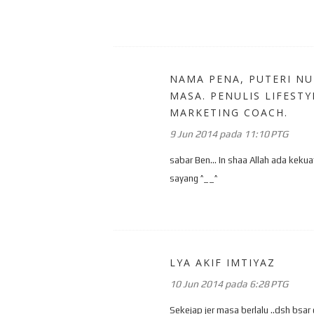
NAMA PENA, PUTERI NU
MASA. PENULIS LIFEST
MARKETING COACH.
9 Jun 2014 pada 11:10 PTG
sabar Ben... In shaa Allah ada ke
sayang ^__^
LYA AKIF IMTIYAZ
10 Jun 2014 pada 6:28 PTG
Sekejap jer masa berlalu ..dsh bsar