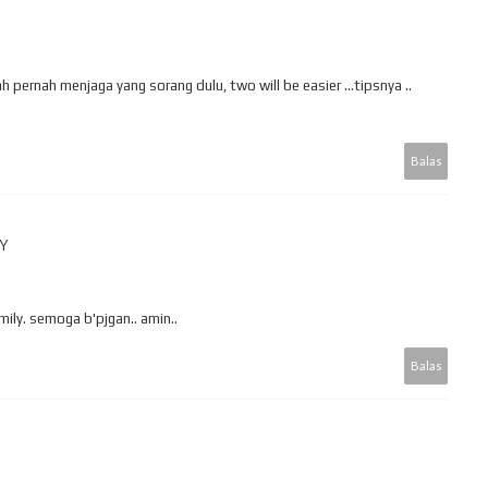
h pernah menjaga yang sorang dulu, two will be easier ...tipsnya ..
Balas
.Y
mily. semoga b'pjgan.. amin..
Balas