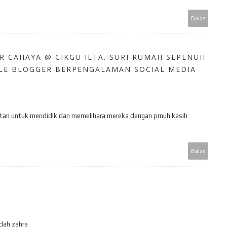
Balas
R CAHAYA @ CIKGU IETA. SURI RUMAH SEPENUH
YLE BLOGGER BERPENGALAMAN SOCIAL MEDIA
kuatan untuk mendidik dan memelihara mereka dengan prnuh kasih
Balas
 dah zahra