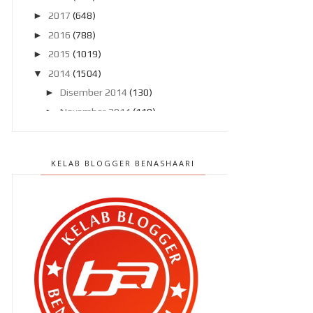
►
2017
(648)
►
2016
(788)
►
2015
(1019)
▼
2014
(1504)
►
Disember 2014
(130)
►
November 2014
(119)
►
Oktober 2014
(137)
►
September 2014
(121)
KELAB BLOGGER BENASHAARI
►
Ogos 2014
(119)
►
Julai 2014
(103)
▼
Jun 2014
(104)
Sidang akhbar ‘ SELUDUP ‘
Perbaharui lesen memandu anda !
Maafkan saya yer , kawan !
Siapa sangka , kan ?