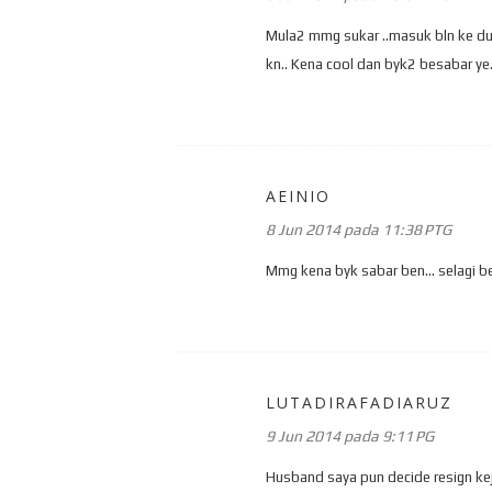
Mula2 mmg sukar ..masuk bln ke du
kn.. Kena cool dan byk2 besabar ye..
AEINIO
8 Jun 2014 pada 11:38 PTG
Mmg kena byk sabar ben... selagi be
LUTADIRAFADIARUZ
9 Jun 2014 pada 9:11 PG
Husband saya pun decide resign ke