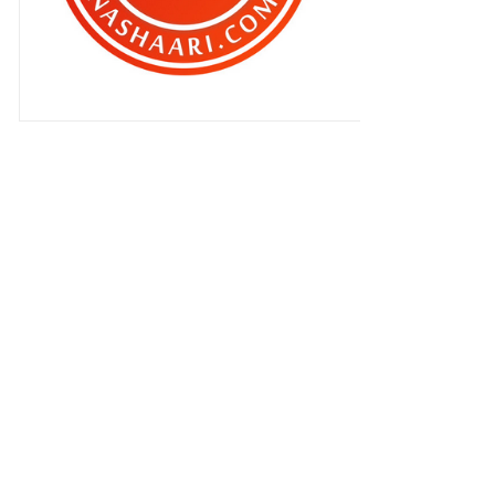
Rupa Qhaliff dan Zahra ketika 1
bulan lebih ..
Nak kena dukung memanjang !
Apa pendapat anda ?
Ditangkap tak berpuasa !
1 Ramadhan …
NGM8 : Stok untuk Ramadhan ..
Tips tidur nyenyakan bayi ..
Buffet Ramadan @ PICC MALAYSIA
GENOVASI mengubah cara
pemikiran aku !
Sayang adik dia .