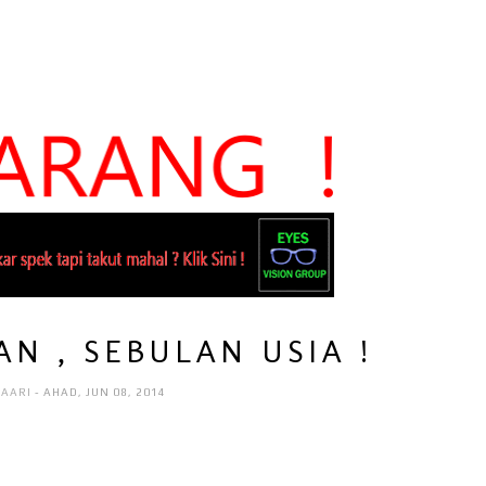
N , SEBULAN USIA !
HAARI
- AHAD, JUN 08, 2014