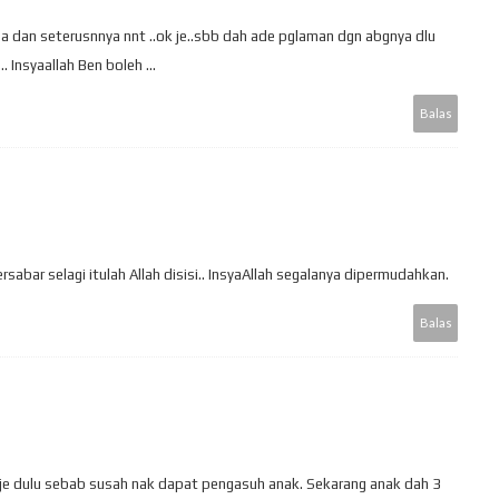
a dan seterusnnya nnt ..ok je..sbb dah ade pglaman dgn abgnya dlu
. Insyaallah Ben boleh ...
Balas
rsabar selagi itulah Allah disisi.. InsyaAllah segalanya dipermudahkan.
Balas
je dulu sebab susah nak dapat pengasuh anak. Sekarang anak dah 3