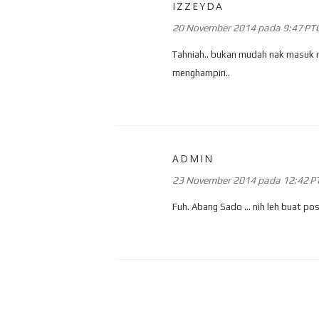
IZZEYDA
20 November 2014 pada 9:47 PT
Tahniah.. bukan mudah nak masuk maj
menghampiri..
ADMIN
23 November 2014 pada 12:42 P
Fuh. Abang Sado ... nih leh buat post