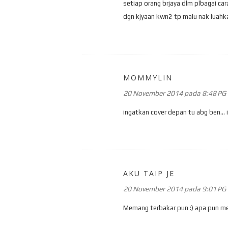
setiap orang brjaya dlm plbagai ca
dgn kjyaan kwn2 tp malu nak luahka
MOMMYLIN
20 November 2014 pada 8:48 PG
ingatkan cover depan tu abg ben... ih
AKU TAIP JE
20 November 2014 pada 9:01 PG
Memang terbakar pun :) apa pun me