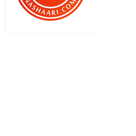
Zahra tersenyum riang tapi Qhaliff
menangis cemburu !
Tanda tanda kecil bersara dari
dunia blog !
BEN ASHAARI dalam Harian Metro ,
hari ni !
Cerita Anak Dara & JSP
Bila blogger ke Hab Halal , JAKIM !
Mengamuk dia !
Rezeki Qhaliff !
Zahra nak adik !
Boikot CELCOM !!
Zahra bikin daddy …