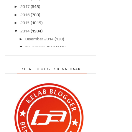
►
2017
(648)
►
2016
(788)
►
2015
(1019)
▼
2014
(1504)
►
Disember 2014
(130)
▼
November 2014
(119)
Sambutan Harijadi terbaik buat
aku !
KELAB BLOGGER BENASHAARI
Plagiat idea ? Event percuma ?
Selamat Hari Lahir ke 28 , BEN
ASHAARI !
Operasi memboroikan diri
sebelum harijadi !
BEN ASHAARI di UTUSAN
MALAYSIA !