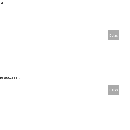
IA
Balas
re success...
Balas