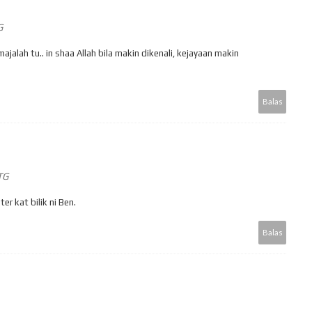
G
alah tu.. in shaa Allah bila makin dikenali, kejayaan makin
Balas
TG
er kat bilik ni Ben.
Balas