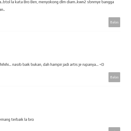
ra..btol la kata Bro Ben, menyokong dlm diam..kwn2 sbnrnye bangga
n..
Balas
ihihi... nasib baik bukan, dah hampir jadi artis je rupanya... =D
Balas
mang terbaik la bro