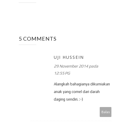
5 COMMENTS
UJI HUSSEIN
29 November 2014 pada
12:55 PG
Alangkah bahagianya dikurniakan
anak yang comel dari darah
daging sendiri. :-)
Balas