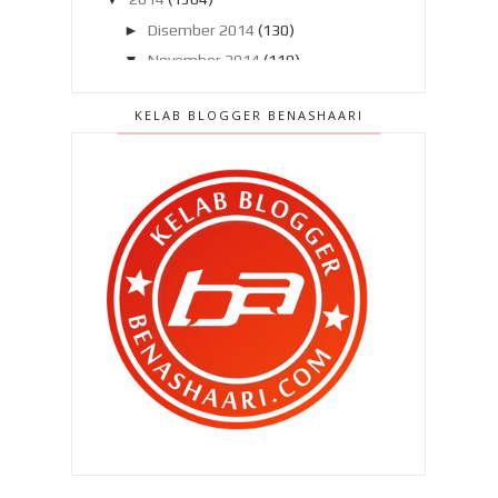
►
Disember 2014
(130)
▼
November 2014
(119)
Sambutan Harijadi terbaik buat aku !
KELAB BLOGGER BENASHAARI
Plagiat idea ? Event percuma ?
Selamat Hari Lahir ke 28 , BEN
ASHAARI !
Operasi memboroikan diri sebelum
harijadi !
BEN ASHAARI di UTUSAN MALAYSIA
!
Zahra tersenyum riang tapi Qhaliff
menangis cemburu !
Tanda tanda kecil bersara dari dunia
blog !