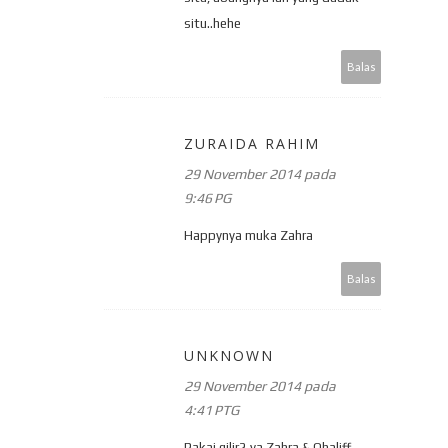
situ..hehe
Balas
ZURAIDA RAHIM
29 November 2014 pada
9:46 PG
Happynya muka Zahra
Balas
UNKNOWN
29 November 2014 pada
4:41 PTG
Pakai gilir2 ya Zahra & Qhaliff..