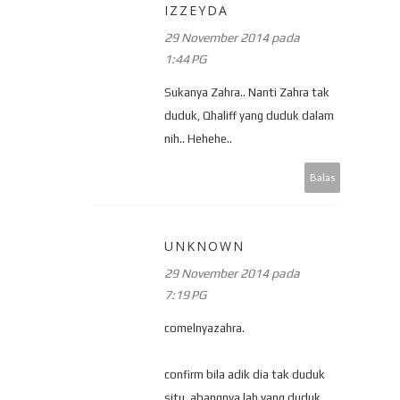
IZZEYDA
29 November 2014 pada
1:44 PG
Sukanya Zahra.. Nanti Zahra tak
duduk, Qhaliff yang duduk dalam
nih.. Hehehe..
Balas
UNKNOWN
29 November 2014 pada
7:19 PG
comelnyazahra.
confirm bila adik dia tak duduk
situ, abangnya lah yang duduk