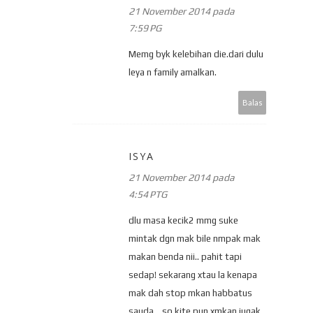
21 November 2014 pada
7:59 PG
Memg byk kelebihan die.dari dulu
leya n family amalkan.
Balas
ISYA
21 November 2014 pada
4:54 PTG
dlu masa kecik2 mmg suke
mintak dgn mak bile nmpak mak
makan benda nii.. pahit tapi
sedap! sekarang xtau la kenapa
mak dah stop mkan habbatus
sauda... so kite pun xmkan jugak