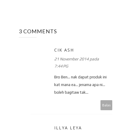
3 COMMENTS
CIK ASH
21 November 2014 pada
7:44 PG
Bro Ben... nak dapat produk ini
kat mana ea... jenama apa ni...
boleh bagitaw tak...
Balas
ILLYA LEYA