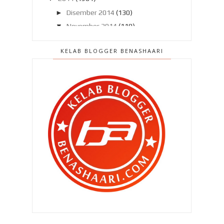
►
Disember 2014
(130)
▼
November 2014
(119)
Sambutan Harijadi terbaik buat aku !
KELAB BLOGGER BENASHAARI
Plagiat idea ? Event percuma ?
Selamat Hari Lahir ke 28 , BEN
ASHAARI !
Operasi memboroikan diri sebelum
harijadi !
BEN ASHAARI di UTUSAN MALAYSIA
!
Zahra tersenyum riang tapi Qhaliff
menangis cemburu !
Tanda tanda kecil bersara dari dunia
blog !