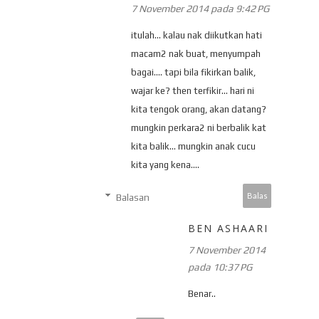
7 November 2014 pada 9:42 PG
itulah... kalau nak diikutkan hati
macam2 nak buat, menyumpah
bagai.... tapi bila fikirkan balik,
wajar ke? then terfikir... hari ni
kita tengok orang, akan datang?
mungkin perkara2 ni berbalik kat
kita balik... mungkin anak cucu
kita yang kena....
Balas
Balasan
BEN ASHAARI
7 November 2014
pada 10:37 PG
Benar..