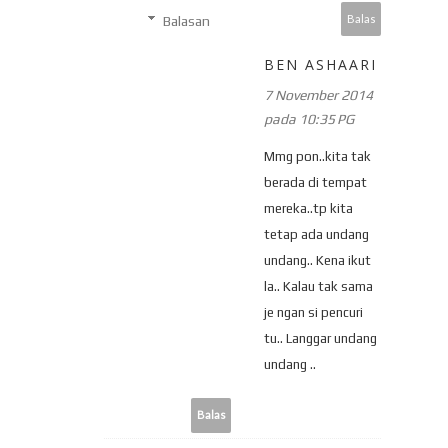
Balas
Balasan
BEN ASHAARI
7 November 2014
pada 10:35 PG
Mmg pon..kita tak
berada di tempat
mereka..tp kita
tetap ada undang
undang.. Kena ikut
la.. Kalau tak sama
je ngan si pencuri
tu.. Langgar undang
undang ..
Balas