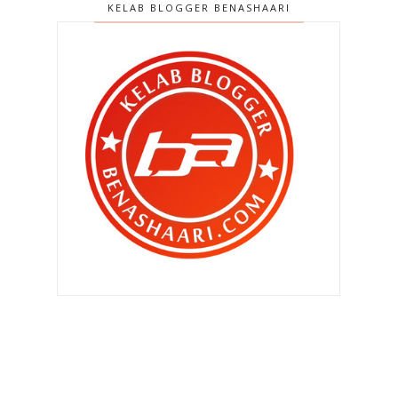
KELAB BLOGGER BENASHAARI
Plagiat idea ? Event percuma ?
Selamat Hari Lahir ke 28 , BEN
ASHAARI !
Operasi memboroikan diri sebelum
harijadi !
BEN ASHAARI di UTUSAN MALAYSIA
!
Zahra tersenyum riang tapi Qhaliff
menangis cemburu !
Tanda tanda kecil bersara dari dunia
blog !
BEN ASHAARI dalam Harian Metro ,
hari ni !
Cerita Anak Dara & JSP