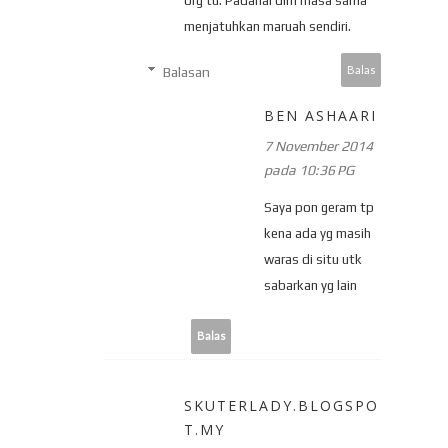
org tu. Padahal dlm masa sama
menjatuhkan maruah sendiri.
Balas
Balasan
BEN ASHAARI
7 November 2014
pada 10:36 PG
Saya pon geram tp
kena ada yg masih
waras di situ utk
sabarkan yg lain
Balas
SKUTERLADY.BLOGSPO
T.MY