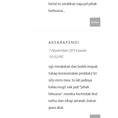
betul tu serahkan saja pd pihak
berkuasa...
Balas
AKSARAFENDI
7 November 2014 pada
10:52 PG
sgt mmalukan dan boleh nmpak
tahap kerasionalan pndduk2 kt
situ mcm mna. tu lah jadinya
kalau msg2 nak jadi "pihak
brkuasa". mereka bertindak ikut
nafsu dan sikap amarah, bukan
guna akal.