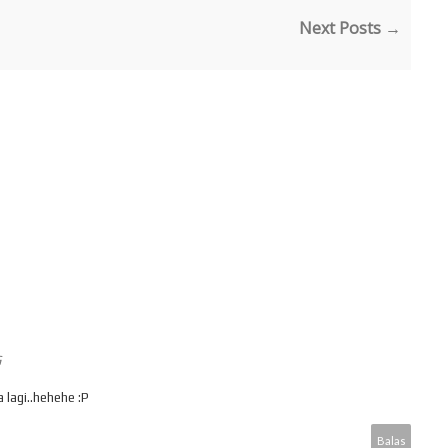
Next Posts →
G
 lagi..hehehe :P
Balas