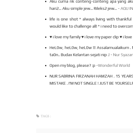
Aku cuma nk conteng-conteng apa yang aku 
hari2... Aku simple jew... Rileks2 jew... -
AQU I
life is one shot * always living with thankfu
would like to challenge all! * i need to overcom
♥ i love my family ♥ i love my paper clip ♥ i lov
HeL0w, heL0w, heL0w !!! Assalamualaikum . M
ta0n.. Budax Kelantan sejati nip .! -
Nur Syazan
Open my blog, please? :p -
Wonderful World
NUR SABRINA FIRZANAH HAMZAH . 15 YEARS 
MISTAKE . I'M NOT SINGLE ! JUST BE YOURSELF
TAGS :