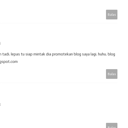
Balas
G
tadi. lepas tu siap mintak dia promotekan blog saya lagi. huhu. blog
logspot.com
Balas
G
Balas