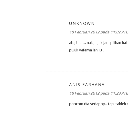
UNKNOWN
18 Februari 2012 pada 11:02 PT
abg ben ... nak jugak jadi pilihan ha
pujuk wifenya lah :D ..
ANIS FARHANA
18 Februari 2012 pada 11:23 PT
popcorn dia sedappp.. tapi takleh 