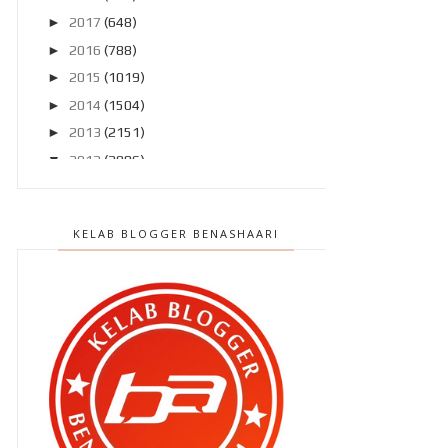
►
2017
(648)
►
2016
(788)
►
2015
(1019)
►
2014
(1504)
►
2013
(2151)
▼
2012
(2986)
►
Disember 2012
(194)
►
November 2012
(211)
KELAB BLOGGER BENASHAARI
►
Oktober 2012
(285)
►
September 2012
(260)
►
Ogos 2012
(210)
►
Julai 2012
(239)
►
Jun 2012
(220)
►
Mei 2012
(281)
►
April 2012
(240)
►
Mac 2012
(299)