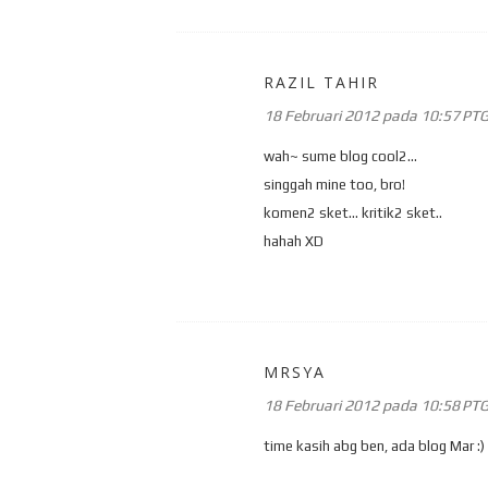
RAZIL TAHIR
18 Februari 2012 pada 10:57 PT
wah~ sume blog cool2...
singgah mine too, bro!
komen2 sket... kritik2 sket..
hahah XD
MRSYA
18 Februari 2012 pada 10:58 PT
time kasih abg ben, ada blog Mar :)