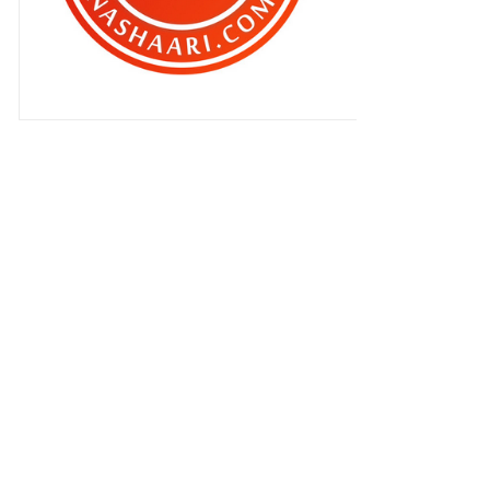
▼
Februari 2012
(283)
SEGMEN BEN ASHAARI : BLOGLIST
APRIL 2012
Rumah Nabil Raja Lawak dimasuki
perompak
Dari mengumpat , baik ?
Amacam ? Cun tak yang ni ?
Suamiku gay !
Mereka akan kembali gila ! Oh
IPAD3 ..
Norman KRU dan isterinya .
Shawl Habibi di Habibi Al Kenali
Marion dan SM Nasaruddin–
pasangan bahagia.