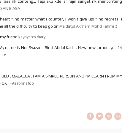
rasa nk conteng... Tapi aku xde lar rajin sangat nk menconteng
NSAN BIASA
l heart * no matter what i counter, i won't give up! * no regrets, i
e all the difficulty to keep go on!
Maidatul Akmam Mohd Fahmi ;)
e my friend
kayriyah's diary
y name is Nur Syazana Binti Abdul Kadir . Hew hew .umur cyer 14
a ♥
OLD . MALACCA . I AM A SIMPLE PERSON AND I'M LEARN FROM MY
 OK ! –
#sabrinafoo