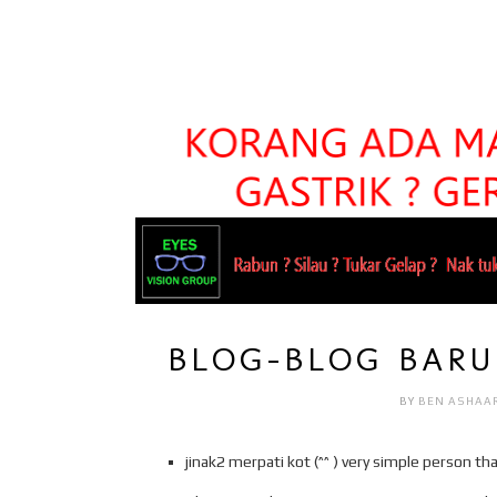
BLOG-BLOG BARU 
BY
BEN ASHAA
jinak2 merpati kot (^^ ) very simple person tha