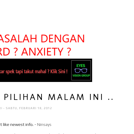
PILIHAN MALAM INI ..
RI
- SABTU, FEBRUARI 18, 2012
t like newest info. -
Ninsays