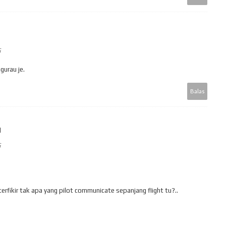
G
 gurau je.
Balas
N
G
 terfikir tak apa yang pilot communicate sepanjang flight tu?..