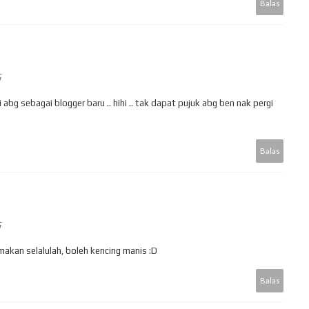
Balas
G
ti abg sebagai blogger baru .. hihi .. tak dapat pujuk abg ben nak pergi
Balas
G
makan selalulah, boleh kencing manis :D
Balas