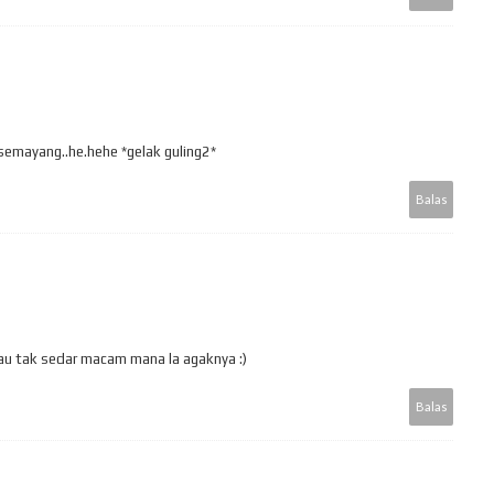
semayang..he.hehe *gelak guling2*
Balas
alau tak sedar macam mana la agaknya :)
Balas