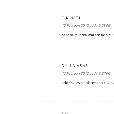
CIK HATI
17 Februari 2012 pada 9:03 PG
ha.haah...tu pakai mazhab mner tu 
DYLLA ABAS
17 Februari 2012 pada 9:27 PG
hehehe...nasib baik tersedar tu..k
AYU