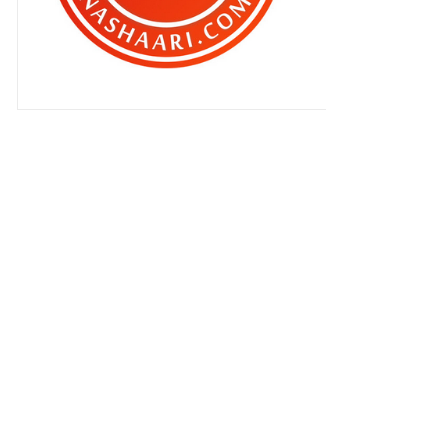
▼
Februari 2012
(283)
SEGMEN BEN ASHAARI : BLOGLIST
APRIL 2012
Rumah Nabil Raja Lawak dimasuki
perompak
Dari mengumpat , baik ?
Amacam ? Cun tak yang ni ?
Suamiku gay !
Mereka akan kembali gila ! Oh
IPAD3 ..
Norman KRU dan isterinya .
Shawl Habibi di Habibi Al Kenali
Marion dan SM Nasaruddin–
pasangan bahagia.