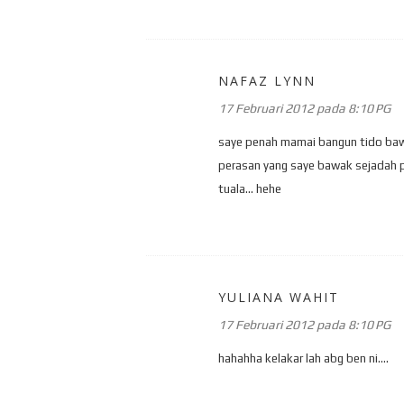
NAFAZ LYNN
17 Februari 2012 pada 8:10 PG
saye penah mamai bangun tido bawak 
perasan yang saye bawak sejadah p
tuala... hehe
YULIANA WAHIT
17 Februari 2012 pada 8:10 PG
hahahha kelakar lah abg ben ni....