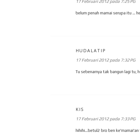
17 Februari 2012 pada 7:25 PG
belum penah mamai serupa itu ... h
HUDALATIP
17 Februari 2012 pada 7:32 PG
Tu sebenarnya tak bangun lagi tu, 
KIS
17 Februari 2012 pada 7:33 PG
hihihi...betul2 bro ben ke'mamai'an 