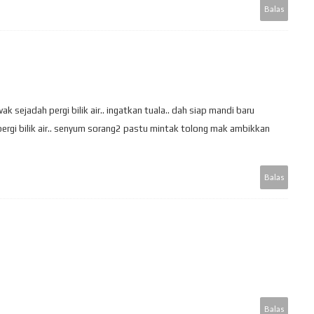
Balas
sejadah pergi bilik air.. ingatkan tuala.. dah siap mandi baru
ergi bilik air.. senyum sorang2 pastu mintak tolong mak ambikkan
Balas
Balas