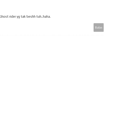
host rider yg tak beshh tuh..haha.
Balas