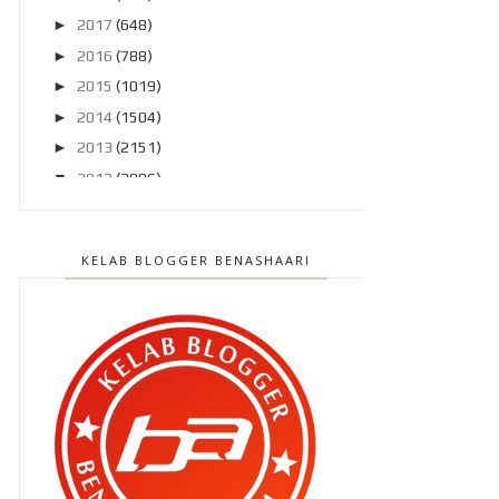
►
2017
(648)
►
2016
(788)
►
2015
(1019)
►
2014
(1504)
►
2013
(2151)
▼
2012
(2986)
►
Disember 2012
(194)
►
November 2012
(211)
KELAB BLOGGER BENASHAARI
►
Oktober 2012
(285)
►
September 2012
(260)
►
Ogos 2012
(210)
►
Julai 2012
(239)
►
Jun 2012
(220)
►
Mei 2012
(281)
►
April 2012
(240)
►
Mac 2012
(299)