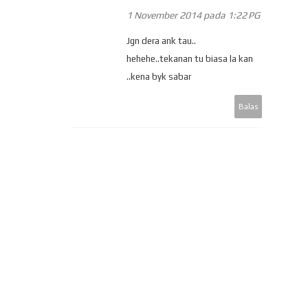
1 November 2014 pada 1:22 PG
Jgn dera ank tau..
hehehe..tekanan tu biasa la kan
..kena byk sabar
Balas