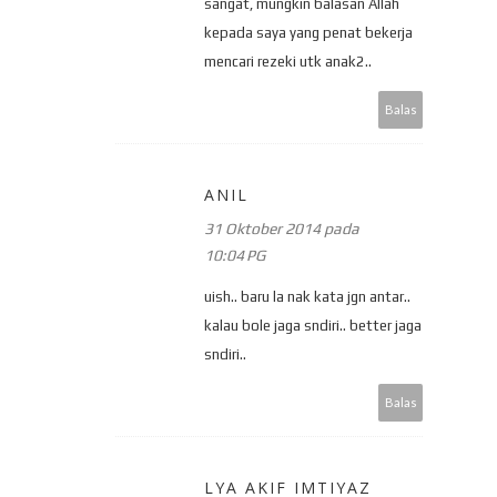
sangat, mungkin balasan Allah
kepada saya yang penat bekerja
mencari rezeki utk anak2..
Balas
ANIL
31 Oktober 2014 pada
10:04 PG
uish.. baru la nak kata jgn antar..
kalau bole jaga sndiri.. better jaga
sndiri..
Balas
LYA AKIF IMTIYAZ