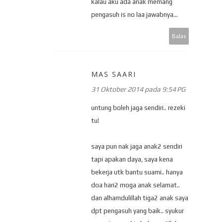
kalau aku ada anak memang
pengasuh is no laa jawabnya...
Balas
MAS SAARI
31 Oktober 2014 pada 9:54 PG
untung boleh jaga sendiri.. rezeki
tu!
saya pun nak jaga anak2 sendiri
tapi apakan daya, saya kena
bekerja utk bantu suami.. hanya
doa hari2 moga anak selamat..
dan alhamdulillah tiga2 anak saya
dpt pengasuh yang baik.. syukur