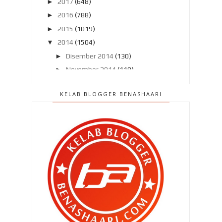
►
2017
(648)
►
2016
(788)
►
2015
(1019)
▼
2014
(1504)
►
Disember 2014
(130)
►
November 2014
(119)
▼
Oktober 2014
(137)
KELAB BLOGGER BENASHAARI
Dilema seorang ibu…
Sesudu dua madu tualang setiap
pagi !
Hantar Zahra ke rumah pengasuh !
Men’detox’kan diri ini dengan Rejuvy
!
Video dera bayi di Facebook
Normalkah ?? Perlukah aku