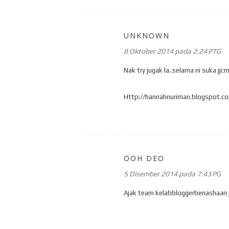
UNKNOWN
8 Oktober 2014 pada 2:24 PTG
Nak try jugak la..selama ni suka jjcm
Http://hannahnuriman.blogspot.c
OOH DEO
5 Disember 2014 pada 7:43 PG
Ajak team kelabbloggerbenashaari j