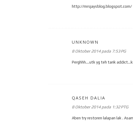
http://mrsjaysblog.blogspot.com/
UNKNOWN
8 Oktober 2014 pada 7:53 PG
Perghhh....utk yg teh tarik addict..
QASEH DALIA
8 Oktober 2014 pada 1:32 PTG
Aben try restoren lalapan lak . As