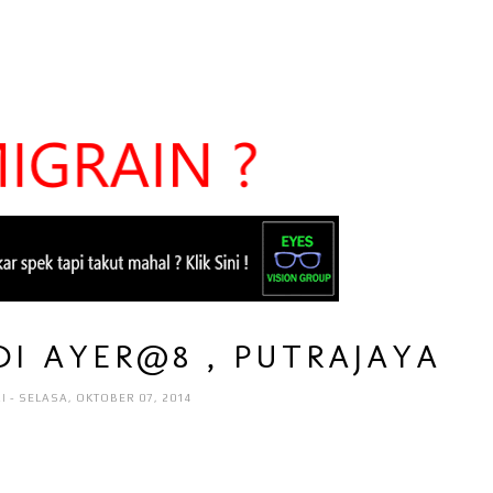
DI AYER@8 , PUTRAJAYA
RI
- SELASA, OKTOBER 07, 2014