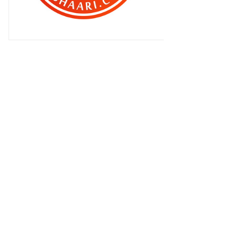
Persiakan masa ?
Pengenalan Rakan Blogger Pilihan
Kalau blogger macam aku
dikenakan GST !
Si cilik yang makin cilik !
Blogger paling pemalu di dunia !
Qhaliff, akhirnya berjaya
dibotakkan ?
Tukar syif jaga anak !
Kereta ku dipecah masuk ?
Cara download movie di telefon
pintar semudah ABC !