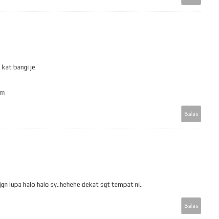
 kat bangi je
om
Balas
gn lupa halo halo sy..hehehe dekat sgt tempat ni..
Balas