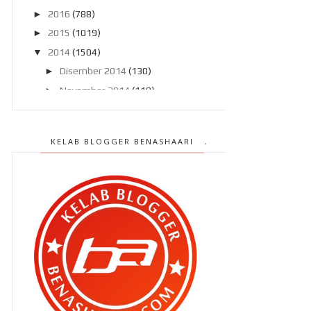
►
2016
(788)
►
2015
(1019)
▼
2014
(1504)
►
Disember 2014
(130)
►
November 2014
(119)
▼
Oktober 2014
(137)
Dilema seorang ibu…
KELAB BLOGGER BENASHAARI
Sesudu dua madu tualang setiap
pagi !
Hantar Zahra ke rumah pengasuh !
Men’detox’kan diri ini dengan
Rejuvy !
Video dera bayi di Facebook
Normalkah ?? Perlukah aku
mengamuk !