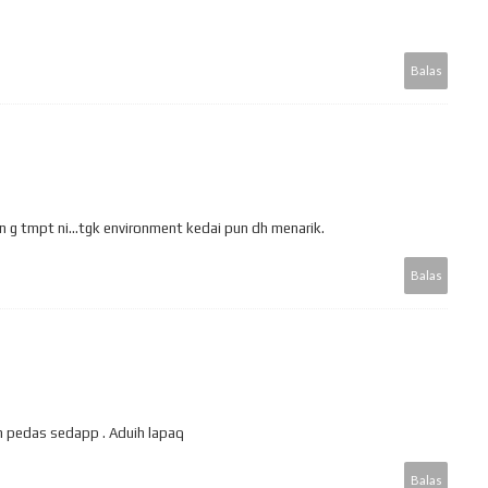
Balas
.kn g tmpt ni...tgk environment kedai pun dh menarik.
Balas
am pedas sedapp . Aduih lapaq
Balas