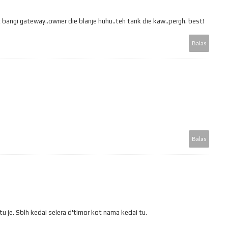
 bangi gateway..owner die blanje huhu..teh tarik die kaw..pergh. best!
Balas
Balas
tu je. Sblh kedai selera d'timor kot nama kedai tu.