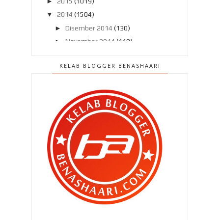
►
2015
(1019)
▼
2014
(1504)
►
Disember 2014
(130)
►
November 2014
(119)
▼
Oktober 2014
(137)
KELAB BLOGGER BENASHAARI
Dilema seorang ibu…
Sesudu dua madu tualang setiap
pagi !
Hantar Zahra ke rumah pengasuh !
Men’detox’kan diri ini dengan Rejuvy
!
Video dera bayi di Facebook
Normalkah ?? Perlukah aku
mengamuk !
Persiakan masa ?