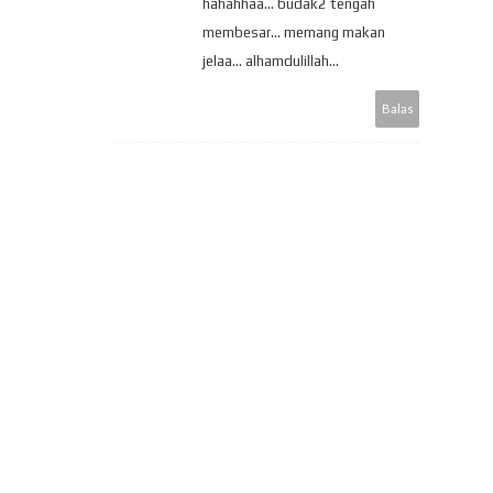
hahahhaa... budak2 tengah
membesar... memang makan
jelaa... alhamdulillah...
Balas