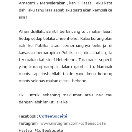
Amacam ? Menyelerakan , kan ? Haaaa... Aku kata
dah.. aku tahu laaa sebab aku pasti akan kembali ke
sini !
Alhamdulillah.. sambil berbincang tu , makan laaa !
Sedap sedap belaka .. heehhehe.. Kalau korang plan
nak ke Publika atau sememangnya bekerja di
kawasan berhampiran Publika ni , dinasihati.. g la
try makan kat sini ! Hehehehe.. Tak manis seperti
yang korang nampak dalam gambar tu. Nampak
manis tapi inshaAllah takde yang kena kencing
manis selepas makan di sini.. hehehe..
Ok.. untuk sebarang maklumat atau nak tau
dengan lebih lanjut , sila ke :
Facebook :
CoffeeSociété
Instagram :
www.instagram.com/coffeesociete
Hastag : #CoffeeSociete