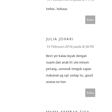
terliur.. huhuuu
Balas
JULIA JOHARI
15 Februari 2016 pada 8:36 PG
Best yer kalau lepak dengan
suami dan anak kt sini minum
petang...seronok tengok sajian
makanan yg sgt sedap tu...good
review mr ben
Balas
MAMA KEMBAR TIGA