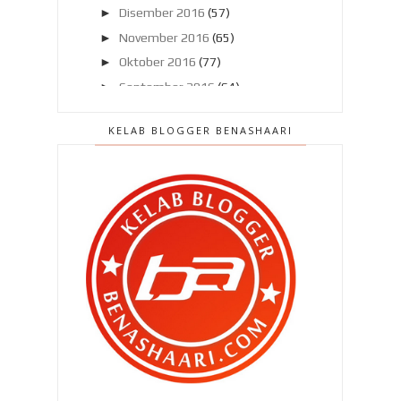
►
Disember 2016
(57)
►
November 2016
(65)
►
Oktober 2016
(77)
►
September 2016
(64)
►
Ogos 2016
(75)
KELAB BLOGGER BENASHAARI
►
Julai 2016
(80)
►
Jun 2016
(69)
►
Mei 2016
(58)
►
April 2016
(58)
►
Mac 2016
(68)
▼
Februari 2016
(50)
Kalau minyak turun malam ni !
Nasib baik ada PHILIPS !
Puashati dengan kasut Adidas
Gore-Tex !