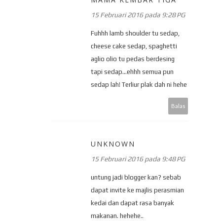
15 Februari 2016 pada 9:28 PG
Fuhhh lamb shoulder tu sedap,
cheese cake sedap, spaghetti
aglio olio tu pedas berdesing
tapi sedap...ehhh semua pun
sedap lah! Terliur plak dah ni hehe
Balas
UNKNOWN
15 Februari 2016 pada 9:48 PG
untung jadi blogger kan? sebab
dapat invite ke majlis perasmian
kedai dan dapat rasa banyak
makanan. hehehe..