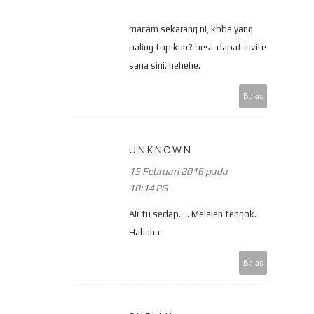
macam sekarang ni, kbba yang
paling top kan? best dapat invite
sana sini. hehehe.
Balas
UNKNOWN
15 Februari 2016 pada
10:14 PG
Air tu sedap..... Meleleh tengok.
Hahaha
Balas