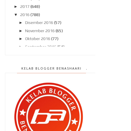
►
2017
(648)
▼
2016
(788)
►
Disember 2016
(57)
►
November 2016
(65)
►
Oktober 2016
(77)
►
September 2016
(64)
►
Ogos 2016
(75)
►
Julai 2016
(80)
KELAB BLOGGER BENASHAARI
►
Jun 2016
(69)
►
Mei 2016
(58)
►
April 2016
(58)
►
Mac 2016
(68)
▼
Februari 2016
(50)
Kalau minyak turun malam ni !
Nasib baik ada PHILIPS !