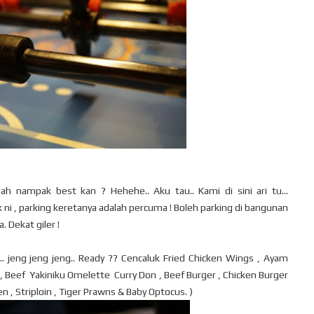
ampak best kan ? Hehehe.. Aku tau.. Kami di sini ari tu...
ni , parking keretanya adalah percuma ! Boleh parking di bangunan
 Dekat giler !
... jeng jeng jeng.. Ready ?? Cencaluk Fried Chicken Wings , Ayam
 , Beef Yakiniku Omelette Curry Don , Beef Burger , Chicken Burger
n , Striploin , Tiger Prawns & Baby Optocus. )