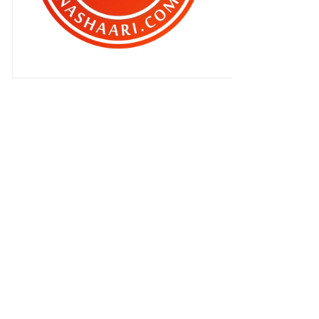
Puashati dengan kasut Adidas
Gore-Tex !
Hidangan istimewa di CRAB
FACTORY BROLLY
Tarikan Terbaru di Legoland
Malaysia Resort : The ...
Akhirnya , berdua dengan Qhaliff !
Salah siapa bila batu itu mengenai
cermin depan ke...
Projek Kembara KBBA9 2016
seterusnya..
Bila blogger tanpa INTERNET !
Dan masa untuk mereka pula..
Kejayaan tak terucap !