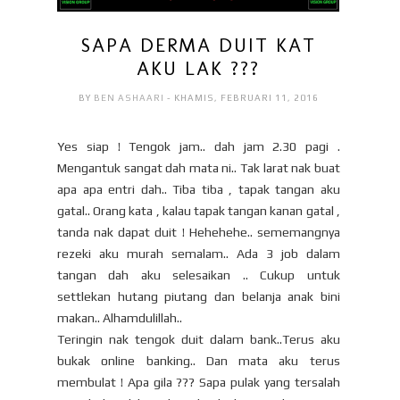
SAPA DERMA DUIT KAT
AKU LAK ???
BY
BEN ASHAARI
- KHAMIS, FEBRUARI 11, 2016
Yes siap ! Tengok jam.. dah jam 2.30 pagi .
Mengantuk sangat dah mata ni.. Tak larat nak buat
apa apa entri dah.. Tiba tiba , tapak tangan aku
gatal.. Orang kata , kalau tapak tangan kanan gatal ,
tanda nak dapat duit ! Hehehehe.. sememangnya
rezeki aku murah semalam.. Ada 3 job dalam
tangan dah aku selesaikan .. Cukup untuk
settlekan hutang piutang dan belanja anak bini
makan.. Alhamdulillah..
Teringin nak tengok duit dalam bank..Terus aku
bukak online banking.. Dan mata aku terus
membulat ! Apa gila ??? Sapa pulak yang tersalah