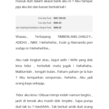
masuk duit dalam akaun bank aku ni ? Aku tampar
pipi aku kiri dan kanan berkali kali !
Waaaa... Terbayang TIMBERLAND..OAKLEY...
ADIDAS .. NIKE ! Hehehehe.. Esok g Alamanda pon
sodap ni ! Hehehehhe...
Aku naik tingkat atas.. kejut wife ! Wife yang dok
lena tidur , terbeliak mata jugak ! Hahahaha..
Maklumlah , tengah bulan.. Paham paham je la kan
? Aku lemparkan senyuman.. hehehe.. Aku jadi
orang kaya sekejap..
Tidur aku lena ! Dibuai mimpi indah namun begitu ,
jauh di benak aku masih dok terpikir.. Sapa punya
duit lak tu ? Haishhhh.. Tak berkat amik duit orang