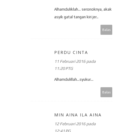
Alhamduliklah... seronoknya, akak
asyik gatal tangan kiri jer..
Balas
PERDU CINTA
11 Februari 2016 pada
11:20 PTG
Alhamdulillah...syukur...
Balas
MIN AINA ILA AINA
12 Februari 2016 pada
12:41 PG