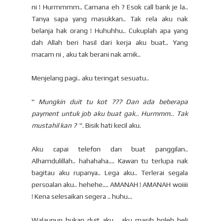
ni ! Hurmmmm.. Camana eh ? Esok call bank je la..
Tanya sapa yang masukkan.. Tak rela aku nak
belanja hak orang ! Huhuhhu.. Cukuplah apa yang
dah Allah beri hasil dari kerja aku buat.. Yang
macam ni , aku tak berani nak amik..
Menjelang pagi.. aku teringat sesuatu..
"
Mungkin duit tu kot ??? Dan ada beberapa
payment untuk job aku buat gak.. Hurmmm.. Tak
mustahil kan ?
". Bisik hati kecil aku.
Aku capai telefon dan buat panggilan..
Alhamdulillah.. hahahaha.... Kawan tu terlupa nak
bagitau aku rupanya.. Lega aku.. Terlerai segala
persoalan aku.. hehehe.... AMANAH ! AMANAH woiiii
! Kena selesaikan segera .. huhu...
Walaupun bukan duit aku , aku masih boleh beli