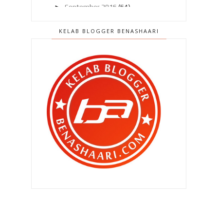
►
September 2016
(64)
►
Ogos 2016
(75)
KELAB BLOGGER BENASHAARI
►
Julai 2016
(80)
►
Jun 2016
(69)
►
Mei 2016
(58)
►
April 2016
(58)
►
Mac 2016
(68)
▼
Februari 2016
(50)
Kalau minyak turun malam ni !
Nasib baik ada PHILIPS !
Puashati dengan kasut Adidas
Gore-Tex !
Hidangan istimewa di CRAB
FACTORY BROLLY
Tarikan Terbaru di Legoland